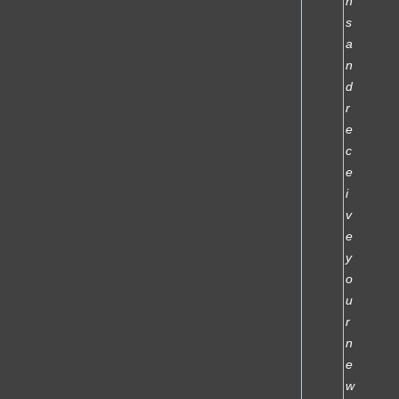
n
s
a
n
d
r
e
c
e
i
v
e
y
o
u
r
n
e
w