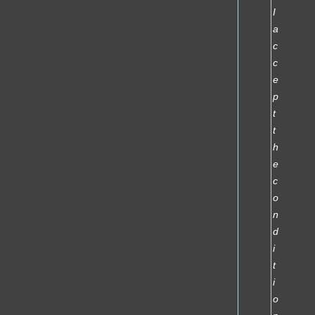
I
a
c
c
e
p
t
t
h
e
c
o
n
d
i
t
i
o