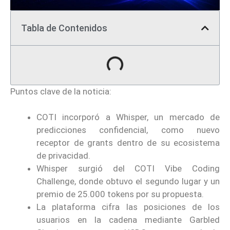
Tabla de Contenidos
Puntos clave de la noticia:
COTI incorporó a Whisper, un mercado de
predicciones confidencial, como nuevo
receptor de grants dentro de su ecosistema
de privacidad.
Whisper surgió del COTI Vibe Coding
Challenge, donde obtuvo el segundo lugar y un
premio de 25.000 tokens por su propuesta.
La plataforma cifra las posiciones de los
usuarios en la cadena mediante Garbled