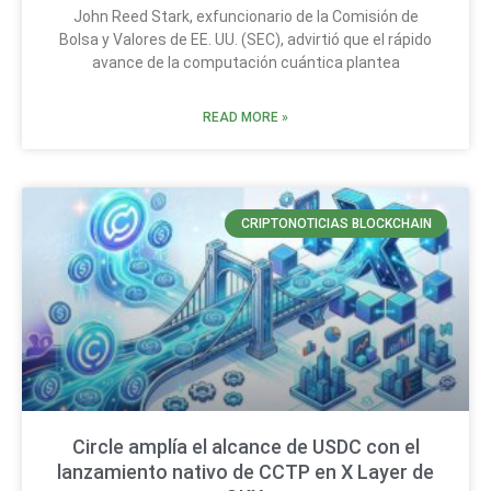
John Reed Stark, exfuncionario de la Comisión de
Bolsa y Valores de EE. UU. (SEC), advirtió que el rápido
avance de la computación cuántica plantea
READ MORE »
CRIPTONOTICIAS BLOCKCHAIN
Circle amplía el alcance de USDC con el
lanzamiento nativo de CCTP en X Layer de