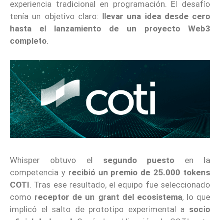
experiencia tradicional en programación. El desafío
tenía un objetivo claro:
llevar una idea desde cero
hasta el lanzamiento de un proyecto Web3
completo
.
Whisper obtuvo el
segundo puesto
en la
competencia y
recibió un premio de 25.000 tokens
COTI
. Tras ese resultado, el equipo fue seleccionado
como
receptor de un grant del ecosistema
, lo que
implicó el salto de prototipo experimental a
socio