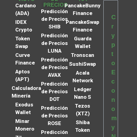
PRECIOS
Cardano
PancakeBunny
Predicción
(ADA)
Finance
C
de Precios
IDEX
PancakeSwap
r
SHIB
Crypto
Finance
y
Predicción
Token
Guarda
de Precios
p
Swap
Wallet
LUNA
t
Curve
Tronscan
Predicción
Finance
o
SushiSwap
de Precios
Aptos
E
Acala
AVAX
(APT)
Network
c
Predicción
Calculadora
Ledger
o
de Precios
Minería
Nano S
DOT
n
Exodus
Tezos
Predicción
o
Wallet
(XTZ)
de Precios
m
Minar
Shiba
ROSE
y
Monero
Token
Predicción
N