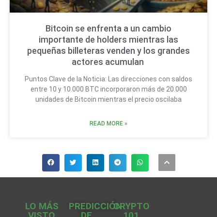
Bitcoin se enfrenta a un cambio
importante de holders mientras las
pequeñas billeteras venden y los grandes
actores acumulan
Puntos Clave de la Noticia: Las direcciones con saldos
entre 10 y 10.000 BTC incorporaron más de 20.000
unidades de Bitcoin mientras el precio oscilaba
READ MORE »
LO MÁS
PREDICCIÓN
CRYPTO
VISTO
DE
101