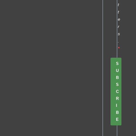
t
t
e
r
s
.
S
U
B
S
C
R
I
B
E