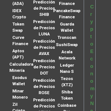
Predicción
(ADA)
Finance
C
de Precios
IDEX
PancakeSwap
r
SHIB
Crypto
Finance
y
Predicción
Token
Guarda
de Precios
p
Swap
Wallet
LUNA
t
Curve
Tronscan
Predicción
Finance
o
SushiSwap
de Precios
Aptos
E
Acala
AVAX
(APT)
Network
c
Predicción
Calculadora
Ledger
o
de Precios
Minería
Nano S
DOT
n
Exodus
Tezos
Predicción
o
Wallet
(XTZ)
de Precios
m
Minar
Shiba
ROSE
y
Monero
Token
Predicción
N
Zil
Coinbase
de Precios
Cripto
e