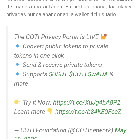
de manera instantánea. En ambos casos, las claves
privadas nunca abandonan la wallet del usuario.
The COTI Privacy Portal is LIVE
Convert public tokens to private
tokens in one-click
Send & receive private tokens
Supports
$USDT
$COTI
$wADA
&
more
Try it Now:
https://t.co/XuJg4bA8P2
Learn more
https://t.co/b84KE0FeeZ
— COTI Foundation (@COTInetwork)
May