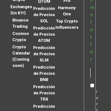
Pro
QTUM
Exchanges
w
Harmony
Predicción
Sin KYC
One
s
de Precios
Binance
SOL
Top Crypto
l
Trading
Influencers
Predicción
e
Cosmos
de Precios
t
Crypto
ATOM
t
Crypto
Predicción
e
Calendar
de Precios
r
(Coming
XLM
soon)
Predicción
de Precios
BNB
Predicción
I
de Precios
a
TRX
c
Predicción
c