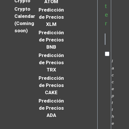
Crypto
ATOM
t
Crypto
Predicción
e
Calendar
de Precios
r
(Coming
XLM
soon)
Predicción
de Precios
BNB
Predicción
I
de Precios
a
TRX
c
Predicción
c
de Precios
e
CAKE
p
Predicción
t
de Precios
t
ADA
h
e