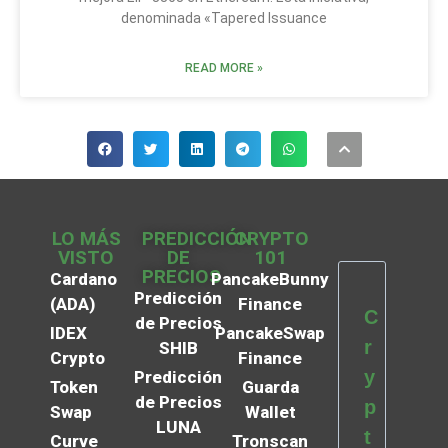
denominada «Tapered Issuance
READ MORE »
LO MÁS
PREDICCIÓN
CRYPTO
VISTO
DE
101
PRECIOS
Cardano
PancakeBunny
Predicción
(ADA)
Finance
C
de Precios
IDEX
PancakeSwap
r
SHIB
Crypto
Finance
y
Predicción
Token
Guarda
de Precios
p
Swap
Wallet
LUNA
t
Curve
Tronscan