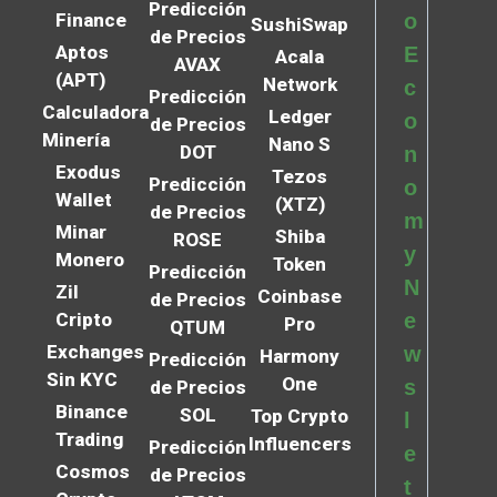
Predicción
Finance
o
SushiSwap
de Precios
Aptos
E
Acala
AVAX
(APT)
Network
c
Predicción
Calculadora
Ledger
o
de Precios
Minería
Nano S
DOT
n
Exodus
Tezos
Predicción
o
Wallet
(XTZ)
de Precios
m
Minar
Shiba
ROSE
y
Monero
Token
Predicción
N
Zil
Coinbase
de Precios
Cripto
e
Pro
QTUM
Exchanges
w
Harmony
Predicción
Sin KYC
One
s
de Precios
Binance
SOL
Top Crypto
l
Trading
Influencers
Predicción
e
Cosmos
de Precios
t