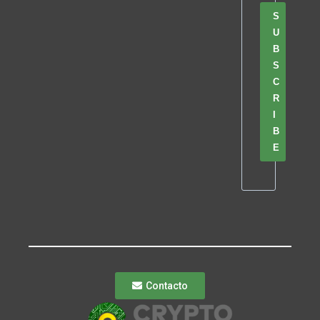
S
U
B
S
C
R
I
B
E
Contacto