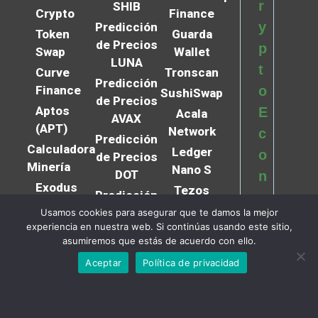
r
SHIB
Crypto
Finance
y
Predicción
Token
Guarda
de Precios
p
Swap
Wallet
LUNA
t
Curve
Tronscan
Predicción
Finance
o
SushiSwap
de Precios
Aptos
E
Acala
AVAX
(APT)
Network
c
Predicción
Calculadora
Ledger
o
de Precios
Minería
Nano S
DOT
n
Exodus
Tezos
Predicción
o
Wallet
(XTZ)
de Precios
Usamos cookies para asegurar que te damos la mejor
m
Minar
experiencia en nuestra web. Si continúas usando este sitio,
Shiba
ROSE
y
asumiremos que estás de acuerdo con ello.
Monero
Token
Predicción
N
Aceptar
Política de privacidad
Zil
Coinbase
de Precios
Cripto
e
Pro
QTUM
Exchanges
w
Harmony
Predicción