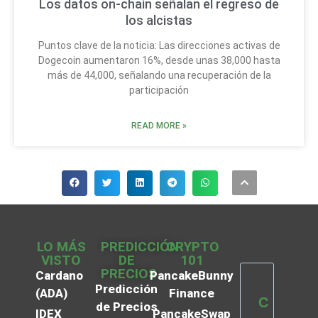
Los datos on-chain señalan el regreso de
los alcistas
Puntos clave de la noticia: Las direcciones activas de
Dogecoin aumentaron 16%, desde unas 38,000 hasta
más de 44,000, señalando una recuperación de la
participación
READ MORE »
LO MÁS
PREDICCIÓN
CRYPTO
VISTO
DE
101
PRECIOS
Cardano
PancakeBunny
Predicción
(ADA)
Finance
C
de Precios
IDEX
PancakeSwap