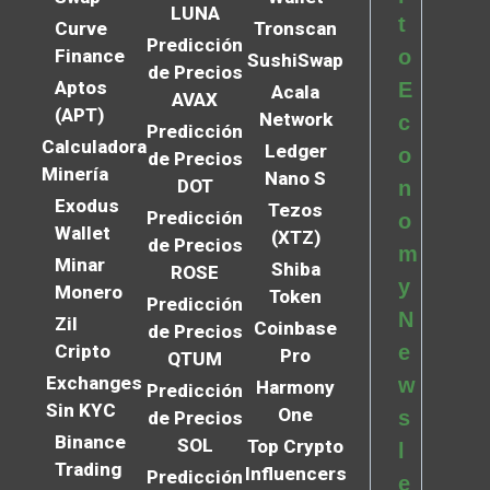
LUNA
t
Curve
Tronscan
Predicción
Finance
o
SushiSwap
de Precios
Aptos
E
Acala
AVAX
(APT)
Network
c
Predicción
Calculadora
Ledger
o
de Precios
Minería
Nano S
DOT
n
Exodus
Tezos
Predicción
o
Wallet
(XTZ)
de Precios
m
Minar
Shiba
ROSE
y
Monero
Token
Predicción
N
Zil
Coinbase
de Precios
Cripto
e
Pro
QTUM
Exchanges
w
Harmony
Predicción
Sin KYC
One
s
de Precios
Binance
SOL
Top Crypto
l
Trading
Influencers
Predicción
e