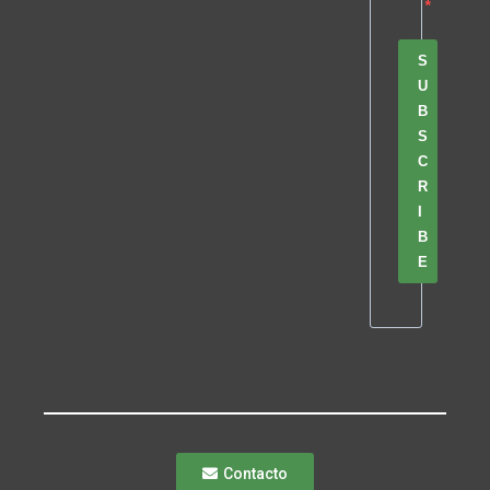
S
U
B
S
C
R
I
B
E
Contacto