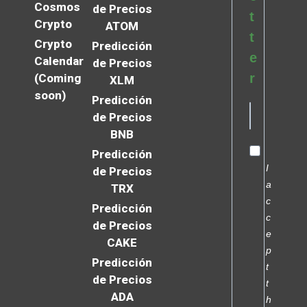
Cosmos
de Precios
t
Crypto
ATOM
t
Crypto
Predicción
e
Calendar
de Precios
r
(Coming
XLM
soon)
Predicción
de Precios
BNB
Predicción
I
de Precios
a
TRX
c
Predicción
c
de Precios
e
CAKE
p
Predicción
t
de Precios
t
ADA
h