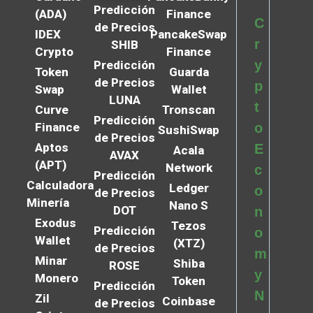
Predicción
(ADA)
Finance
C
de Precios
IDEX
PancakeSwap
r
SHIB
Crypto
Finance
y
Predicción
Token
Guarda
de Precios
p
Swap
Wallet
LUNA
t
Curve
Tronscan
Predicción
Finance
o
SushiSwap
de Precios
Aptos
E
Acala
AVAX
(APT)
Network
c
Predicción
Calculadora
Ledger
o
de Precios
Minería
Nano S
DOT
n
Exodus
Tezos
Predicción
o
Wallet
(XTZ)
de Precios
m
Minar
Shiba
ROSE
y
Monero
Token
Predicción
N
Zil
Coinbase
de Precios