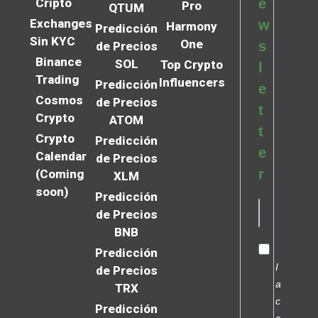
Cripto
e
Pro
QTUM
Exchanges
w
Harmony
Predicción
Sin KYC
One
s
de Precios
Binance
SOL
Top Crypto
l
Trading
Influencers
Predicción
e
Cosmos
de Precios
t
Crypto
ATOM
t
Crypto
Predicción
e
Calendar
de Precios
r
(Coming
XLM
soon)
Predicción
de Precios
BNB
Predicción
I
de Precios
a
TRX
c
Predicción