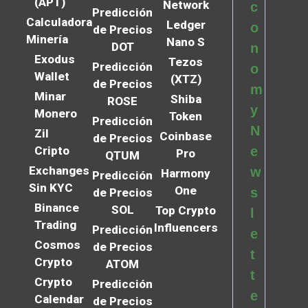
(APT)
Network
c
Predicción
Calculadora
Ledger
o
de Precios
Minería
Nano S
DOT
n
Exodus
Tezos
Predicción
o
Wallet
(XTZ)
de Precios
m
Minar
Shiba
ROSE
y
Monero
Token
Predicción
N
Zil
Coinbase
de Precios
Cripto
e
Pro
QTUM
Exchanges
w
Harmony
Predicción
Sin KYC
One
s
de Precios
Binance
SOL
Top Crypto
l
Trading
Influencers
Predicción
e
Cosmos
de Precios
t
Crypto
ATOM
t
Crypto
Predicción
e
Calendar
de Precios