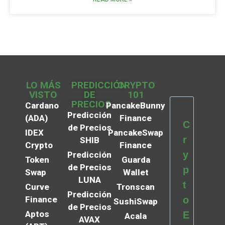
LO MÁS
PREDICCIÓN
CRYPTO
VISTO
DE
101
PRECIOS
Cardano
PancakeBunny
Predicción
(ADA)
Finance
C
de Precios
IDEX
PancakeSwap
r
SHIB
Crypto
Finance
y
Predicción
Token
Guarda
de Precios
p
Swap
Wallet
LUNA
t
Curve
Tronscan
Predicción
Finance
o
SushiSwap
de Precios
Aptos
E
Acala
AVAX