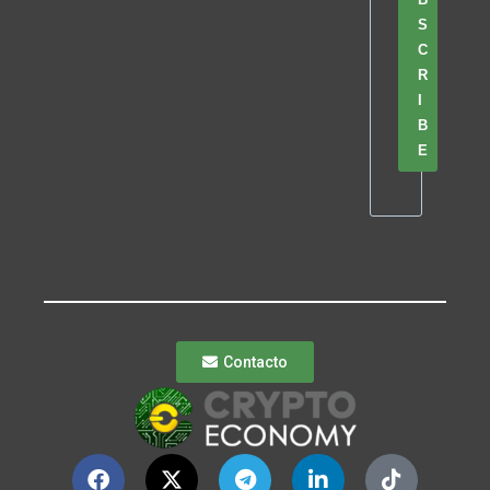
S
C
R
I
B
E
Contacto