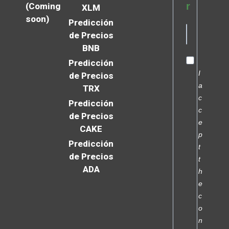
r
(Coming
XLM
soon)
Predicción
de Precios
BNB
Predicción
I
de Precios
a
TRX
c
Predicción
c
de Precios
e
CAKE
p
Predicción
t
de Precios
t
ADA
h
e
c
o
n