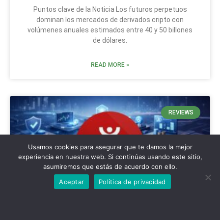
Puntos clave de la Noticia Los futuros perpetuos
dominan los mercados de derivados cripto con
volúmenes anuales estimados entre 40 y 50 billones
de dólares.
READ MORE »
REVIEWS
Usamos cookies para asegurar que te damos la mejor
experiencia en nuestra web. Si continúas usando este sitio,
asumiremos que estás de acuerdo con ello.
Aceptar
Política de privacidad
Review de Just Network: Utilidad Sólida en