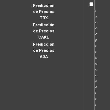
Predicción
I
de Precios
a
TRX
c
Predicción
c
de Precios
e
CAKE
p
Predicción
t
de Precios
t
ADA
h
e
c
o
n
d
i
t
i