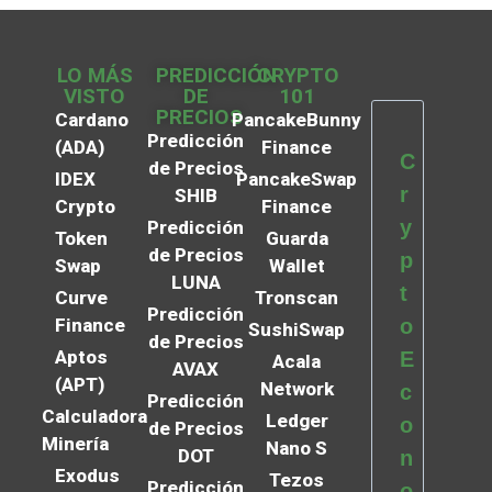
LO MÁS
PREDICCIÓN
CRYPTO
VISTO
DE
101
PRECIOS
Cardano
PancakeBunny
Predicción
(ADA)
Finance
C
de Precios
IDEX
PancakeSwap
r
SHIB
Crypto
Finance
y
Predicción
Token
Guarda
de Precios
p
Swap
Wallet
LUNA
t
Curve
Tronscan
Predicción
Finance
o
SushiSwap
de Precios
Aptos
E
Acala
AVAX
(APT)
Network
c
Predicción
Calculadora
Ledger
o
de Precios
Minería
Nano S
DOT
n
Exodus
Tezos
Predicción
o