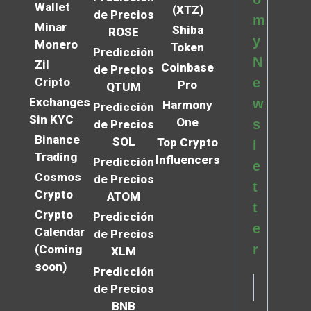
Wallet
(XTZ)
de Precios
m
Minar
Shiba
ROSE
y
Monero
Token
Predicción
N
Zil
Coinbase
de Precios
Cripto
e
Pro
QTUM
Exchanges
w
Harmony
Predicción
Sin KYC
One
s
de Precios
Binance
SOL
Top Crypto
l
Trading
Influencers
Predicción
e
Cosmos
de Precios
t
Crypto
ATOM
t
Crypto
Predicción
e
Calendar
de Precios
r
(Coming
XLM
soon)
Predicción
de Precios
BNB