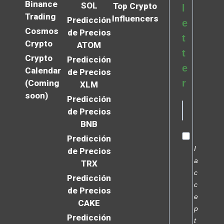
Binance
SOL
Top Crypto
l
Trading
Influencers
Predicción
e
Cosmos
de Precios
t
Crypto
ATOM
t
Crypto
Predicción
e
Calendar
de Precios
r
(Coming
XLM
soon)
Predicción
de Precios
BNB
Predicción
I
de Precios
a
TRX
c
Predicción
c
de Precios
e
CAKE
p
Predicción
t