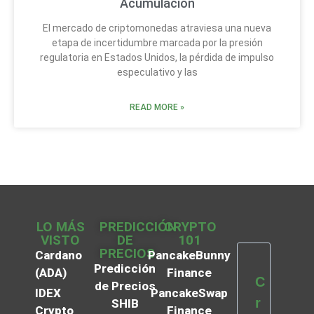
Acumulación
El mercado de criptomonedas atraviesa una nueva
etapa de incertidumbre marcada por la presión
regulatoria en Estados Unidos, la pérdida de impulso
especulativo y las
READ MORE »
LO MÁS
PREDICCIÓN
CRYPTO
VISTO
DE
101
PRECIOS
Cardano
PancakeBunny
Predicción
(ADA)
Finance
C
de Precios
IDEX
PancakeSwap
r
SHIB
Crypto
Finance