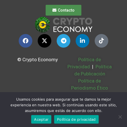
Contacto
© Crypto Economy
Política de
Privacidad
|
Política
de Publicación
Política de
Periodismo Ético
Política Cookies
|
Usamos cookies para asegurar que te damos la mejor
Bases Legales
|
experiencia en nuestra web. Si continúas usando este sitio,
Partners
|
Sobre
asumiremos que estás de acuerdo con ello.
Nosotros
Aceptar
Política de privacidad