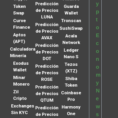
y
Predicción
Token
Guarda
de Precios
p
Swap
Wallet
LUNA
t
Curve
Tronscan
Predicción
Finance
o
SushiSwap
de Precios
Aptos
E
Acala
AVAX
(APT)
Network
c
Predicción
Calculadora
Ledger
o
de Precios
Minería
Nano S
DOT
n
Exodus
Tezos
Predicción
o
Wallet
(XTZ)
de Precios
m
Minar
Shiba
ROSE
y
Monero
Token
Predicción
N
Zil
Coinbase
de Precios
Cripto
e
Pro
QTUM
Exchanges
w
Harmony
Predicción
Sin KYC
One
s
de Precios