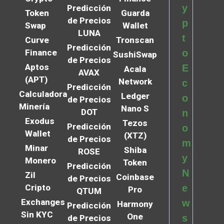
y
Predicción
Token
Guarda
de Precios
p
Swap
Wallet
LUNA
t
Curve
Tronscan
Predicción
Finance
o
SushiSwap
de Precios
Aptos
E
Acala
AVAX
(APT)
Network
c
Predicción
Calculadora
Ledger
o
de Precios
Minería
Nano S
DOT
n
Exodus
Tezos
Predicción
o
Wallet
(XTZ)
de Precios
m
Minar
Shiba
ROSE
y
Monero
Token
Predicción
N
Zil
Coinbase
de Precios
Cripto
e
Pro
QTUM
Exchanges
w
Harmony
Predicción
Sin KYC
One
s
de Precios