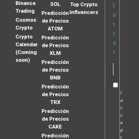
Binance
SOL
Top Crypto
l
Trading
Influencers
Predicción
e
Cosmos
de Precios
t
Crypto
ATOM
t
Crypto
Predicción
e
Calendar
de Precios
r
(Coming
XLM
soon)
Predicción
de Precios
BNB
Predicción
I
de Precios
a
TRX
c
Predicción
c
de Precios
e
CAKE
p
Predicción
t