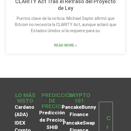
CLARITY Act Tras el Retraso del Proyecto
de Ley
Puntos clave de la noticia: Michael Saylor afirmó que
Bitcoin no necesita la CLARITY Act, aunque aclaró que
Estados Unidos sí la requiere para su
READ MORE »
LO MÁS
PREDICCIÓN
CRYPTO
VISTO
DE
101
PRECIOS
Cardano
PancakeBunny
Predicción
(ADA)
Finance
C
de Precios
IDEX
PancakeSwap
r
SHIB
Crypto
Finance