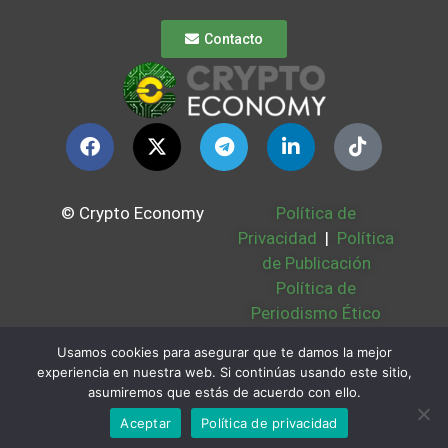
Contacto
© Crypto Economy
Política de
Privacidad
|
Política
de Publicación
Política de
Periodismo Ético
Política Cookies
|
Usamos cookies para asegurar que te damos la mejor
Bases Legales
|
experiencia en nuestra web. Si continúas usando este sitio,
Partners
|
Sobre
asumiremos que estás de acuerdo con ello.
Nosotros
Aceptar
Política de privacidad