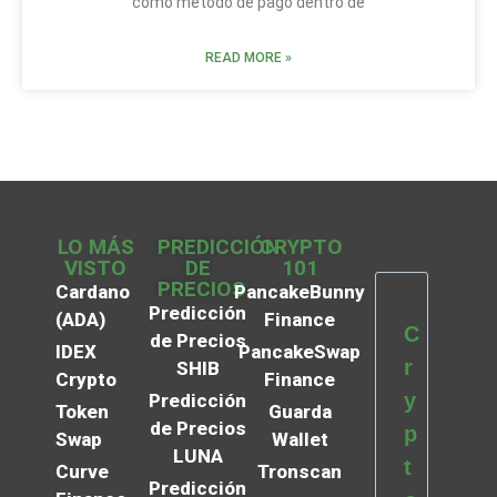
como método de pago dentro de
READ MORE »
LO MÁS
PREDICCIÓN
CRYPTO
VISTO
DE
101
PRECIOS
Cardano
PancakeBunny
Predicción
(ADA)
Finance
C
de Precios
IDEX
PancakeSwap
r
SHIB
Crypto
Finance
y
Predicción
Token
Guarda
de Precios
p
Swap
Wallet
LUNA
t
Curve
Tronscan
Predicción