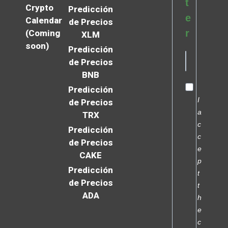
t
Crypto
Predicción
e
Calendar
de Precios
r
(Coming
XLM
soon)
Predicción
de Precios
BNB
Predicción
I
de Precios
a
TRX
c
Predicción
c
de Precios
e
CAKE
p
Predicción
t
de Precios
t
ADA
h
e
c