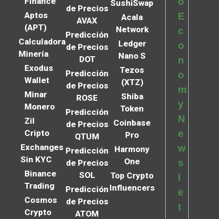
Finance
o
SushiSwap
de Precios
Aptos
E
Acala
AVAX
(APT)
Network
c
Predicción
Calculadora
Ledger
o
de Precios
Minería
Nano S
DOT
n
Exodus
Tezos
Predicción
o
Wallet
(XTZ)
de Precios
m
Minar
Shiba
ROSE
y
Monero
Token
Predicción
N
Zil
Coinbase
de Precios
Cripto
e
Pro
QTUM
Exchanges
w
Harmony
Predicción
Sin KYC
One
s
de Precios
Binance
SOL
Top Crypto
l
Trading
Influencers
Predicción
e
Cosmos
de Precios
t
Crypto
ATOM