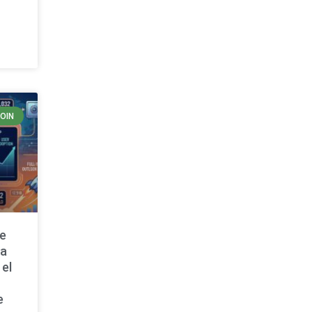
COIN
de
ta
 el
e