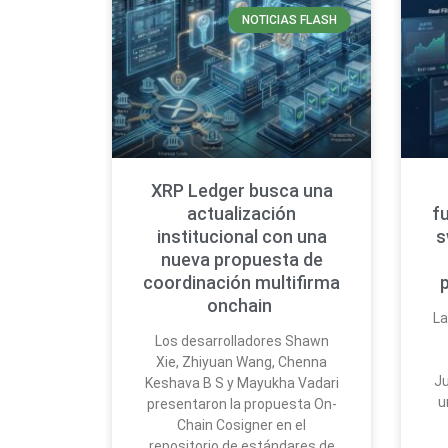
NOTICIAS FLASH
XRP Ledger busca una
actualización
f
institucional con una
s
nueva propuesta de
coordinación multifirma
onchain
La
Los desarrolladores Shawn
Xie, Zhiyuan Wang, Chenna
Ju
Keshava B S y Mayukha Vadari
u
presentaron la propuesta On-
Chain Cosigner en el
repositorio de estándares de