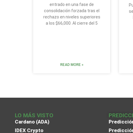
entrado en una fase de
Pu
consolidación forzada tras el
se
rechazo en niveles superiores
a los $66,000. Al cierre del 5
READ MORE »
LO MÁS VISTO
PREDICC
Cardano (ADA)
Predicció
IDEX Crypto
Predicció