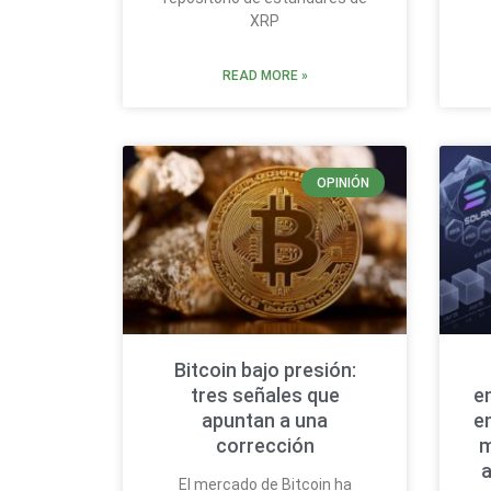
XRP
READ MORE »
OPINIÓN
Bitcoin bajo presión:
tres señales que
e
apuntan a una
e
corrección
m
a
El mercado de Bitcoin ha