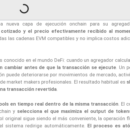
na nueva capa de ejecución onchain para su agrega
o cotizado y el precio efectivamente recibido al mome
das las cadenas EVM compatibles y no implica costos adic
 conocido en el mundo DeFi: cuando un agregador calcula 
en cambiar antes de que la transacción se ejecute
. Un p
ión puede deteriorarse por movimientos de mercado, activ
 de market makers profesionales. El resultado habitual es
s
na transacción revertida
.
ools en tiempo real dentro de la misma transacción
. El 
nchain y
selecciona el que maximiza el output de token
ool original sigue siendo el más conveniente, la operación f
, el sistema redirige automáticamente.
El proceso es at