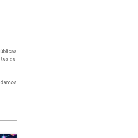
úblicas
ntes del
endamos