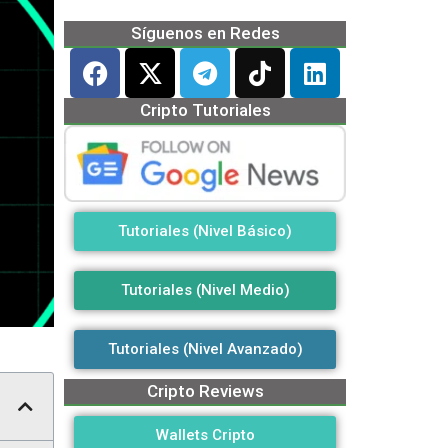
Síguenos en Redes
Cripto Tutoriales
Tutoriales (Nivel Básico)
Tutoriales (Nivel Medio)
Tutoriales (Nivel Avanzado)
Cripto Reviews
Wallets Cripto