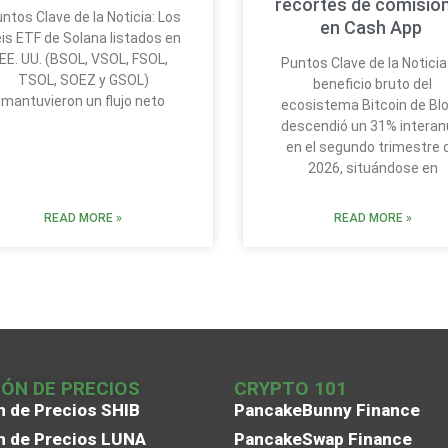
recortes de comisio
ntos Clave de la Noticia: Los
en Cash App
is ETF de Solana listados en
EE. UU. (BSOL, VSOL, FSOL,
Puntos Clave de la Noticia:
TSOL, SOEZ y GSOL)
beneficio bruto del
mantuvieron un flujo neto
ecosistema Bitcoin de Bl
descendió un 31% interan
en el segundo trimestre 
2026, situándose en
READ MORE »
READ MORE »
IÓN DE PRECIOS
CRYPTO 101
n de Precios SHIB
PancakeBunny Finance
n de Precios LUNA
PancakeSwap Finance