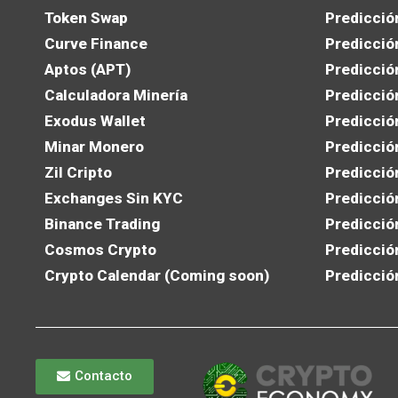
Token Swap
Predicció
Curve Finance
Predicció
Aptos (APT)
Predicció
Calculadora Minería
Predicció
Exodus Wallet
Predicció
Minar Monero
Predicció
Zil Cripto
Predicció
Exchanges Sin KYC
Predicció
Binance Trading
Predicció
Cosmos Crypto
Predicció
Crypto Calendar (Coming soon)
Predicció
Contacto