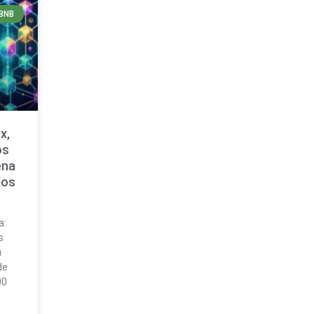
BNB
x,
os
ena
dos
a:
s
u
de
00