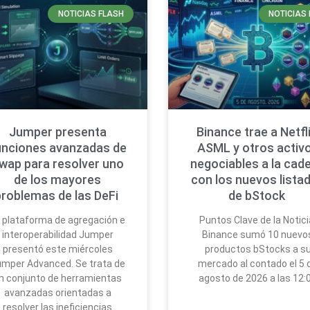
NOTICIAS FLASH
NOTICIAS 
Jumper presenta
Binance trae a Netfli
unciones avanzadas de
ASML y otros activ
wap para resolver uno
negociables a la cad
de los mayores
con los nuevos lista
problemas de las DeFi
de bStock
 plataforma de agregación e
Puntos Clave de la Notici
interoperabilidad Jumper
Binance sumó 10 nuevo
presentó este miércoles
productos bStocks a s
mper Advanced. Se trata de
mercado al contado el 5 
n conjunto de herramientas
agosto de 2026 a las 12:
avanzadas orientadas a
resolver las ineficiencias