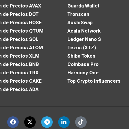
n de Precios AVAX
Guarda Wallet
n de Precios DOT
Tronscan
n de Precios ROSE
SushiSwap
n de Precios QTUM
Acala Network
n de Precios SOL
Ledger Nano S
n de Precios ATOM
Tezos (XTZ)
n de Precios XLM
Shiba Token
n de Precios BNB
Coinbase Pro
n de Precios TRX
Harmony One
n de Precios CAKE
Top Crypto Influencers
n de Precios ADA