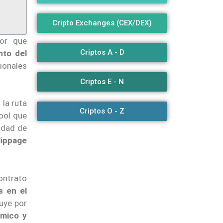
Cripto Exchanges (CEX/DEX)
dor que
Criptos A - D
nto del
ionales
Criptos E - N
la ruta
Criptos O - Z
ool que
idad de
lippage
contrato
s en el
luye por
ómico y