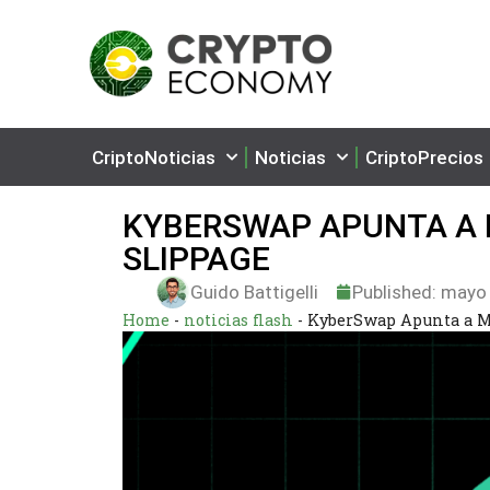
CriptoNoticias
Noticias
CriptoPrecios
KYBERSWAP APUNTA A 
SLIPPAGE
Guido Battigelli
Published:
mayo 
Home
-
noticias flash
-
KyberSwap Apunta a M