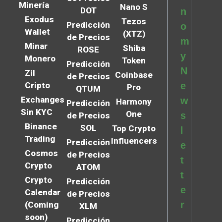
Minería
Nano S
DOT
n
Exodus
Tezos
Predicción
o
Wallet
(XTZ)
de Precios
m
Minar
Shiba
ROSE
y
Monero
Token
Predicción
N
Zil
Coinbase
de Precios
Cripto
e
Pro
QTUM
Exchanges
w
Harmony
Predicción
Sin KYC
One
s
de Precios
Binance
SOL
Top Crypto
l
Trading
Influencers
Predicción
e
Cosmos
de Precios
t
Crypto
ATOM
t
Crypto
Predicción
e
Calendar
de Precios
r
(Coming
XLM
soon)
Predicción