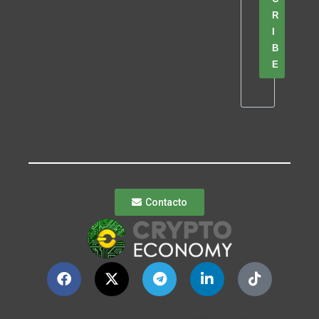
R
I
B
E
Contacto