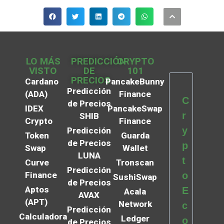
LO MÁS
PREDICCIÓN
CRYPTO
VISTO
DE
101
PRECIOS
Cardano
PancakeBunny
Predicción
(ADA)
Finance
C
de Precios
IDEX
PancakeSwap
r
SHIB
Crypto
Finance
y
Predicción
Token
Guarda
de Precios
p
Swap
Wallet
LUNA
t
Curve
Tronscan
Predicción
Finance
o
SushiSwap
de Precios
Aptos
E
Acala
AVAX
(APT)
Network
c
Predicción
Calculadora
Ledger
o
de Precios