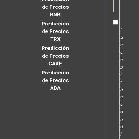
de Precios
BNB
Predicción
I
de Precios
a
TRX
c
Predicción
c
de Precios
e
CAKE
p
Predicción
t
de Precios
t
ADA
h
e
c
o
n
d
i