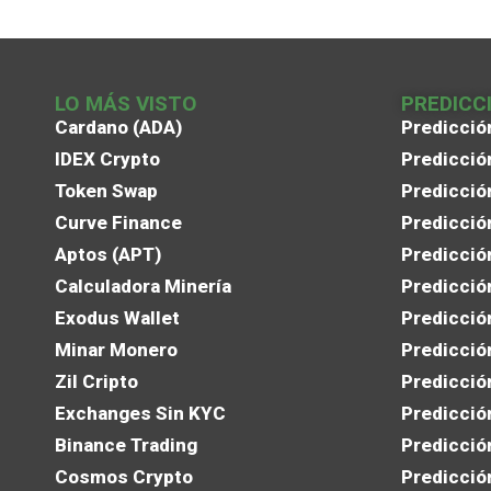
LO MÁS VISTO
PREDICC
Cardano (ADA)
Predicció
IDEX Crypto
Predicció
Token Swap
Predicció
Curve Finance
Predicció
Aptos (APT)
Predicció
Calculadora Minería
Predicció
Exodus Wallet
Predicció
Minar Monero
Predicció
Zil Cripto
Predicció
Exchanges Sin KYC
Predicció
Binance Trading
Predicció
Cosmos Crypto
Predicció