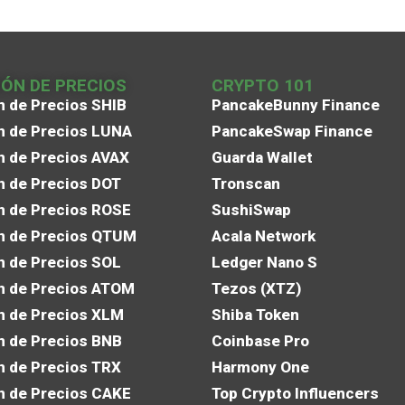
IÓN DE PRECIOS
CRYPTO 101
n de Precios SHIB
PancakeBunny Finance
n de Precios LUNA
PancakeSwap Finance
n de Precios AVAX
Guarda Wallet
n de Precios DOT
Tronscan
n de Precios ROSE
SushiSwap
n de Precios QTUM
Acala Network
n de Precios SOL
Ledger Nano S
n de Precios ATOM
Tezos (XTZ)
n de Precios XLM
Shiba Token
n de Precios BNB
Coinbase Pro
n de Precios TRX
Harmony One
n de Precios CAKE
Top Crypto Influencers