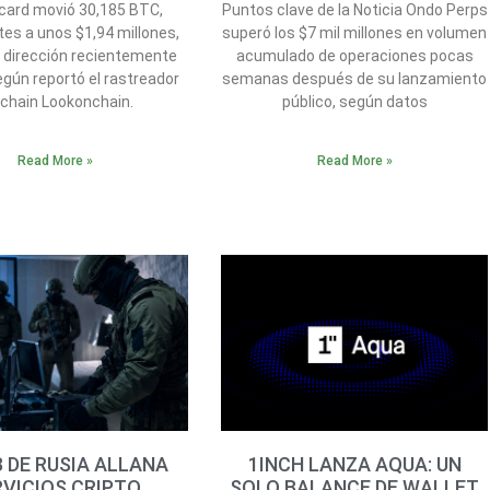
card movió 30,185 BTC,
Puntos clave de la Noticia Ondo Perps
tes a unos $1,94 millones,
superó los $7 mil millones en volumen
 dirección recientemente
acumulado de operaciones pocas
egún reportó el rastreador
semanas después de su lanzamiento
chain Lookonchain.
público, según datos
Read More »
Read More »
B DE RUSIA ALLANA
1INCH LANZA AQUA: UN
RVICIOS CRIPTO
SOLO BALANCE DE WALLET