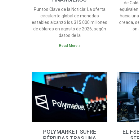
de Cold
Puntos Clave de la Noticia: La oferta
equivalen
circulante global de monedas
hacia una
estables alcanzó los 315.000 millones
creada, s
de dólares en agosto de 2026, según
on-
datos de la
Read More »
POLYMARKET SUFRE
EL FS
PÉRDIDAS TRAS UNA
SE