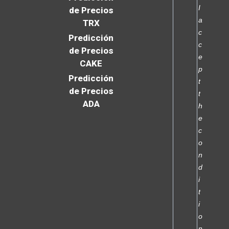
I
de Precios
a
TRX
c
Predicción
c
de Precios
e
CAKE
p
Predicción
t
de Precios
t
ADA
h
e
c
o
n
d
i
t
i
o
n