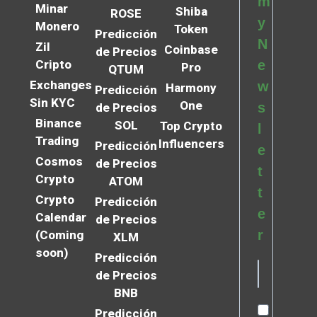
m
Minar
Shiba
ROSE
y
Monero
Token
Predicción
N
Zil
Coinbase
de Precios
Cripto
e
Pro
QTUM
Exchanges
w
Harmony
Predicción
Sin KYC
One
s
de Precios
Binance
SOL
Top Crypto
l
Trading
Influencers
Predicción
e
Cosmos
de Precios
t
Crypto
ATOM
t
Crypto
Predicción
e
Calendar
de Precios
r
(Coming
XLM
soon)
Predicción
de Precios
BNB
Predicción