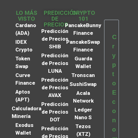
LO MÁS
PREDICCIÓN
CRYPTO
VISTO
DE
101
PRECIOS
Cardano
PancakeBunny
Predicción
(ADA)
Finance
C
de Precios
IDEX
PancakeSwap
r
SHIB
Crypto
Finance
y
Predicción
Token
Guarda
de Precios
p
Swap
Wallet
LUNA
t
Curve
Tronscan
Predicción
Finance
o
SushiSwap
de Precios
Aptos
E
Acala
AVAX
(APT)
Network
c
Predicción
Calculadora
Ledger
o
de Precios
Minería
Nano S
DOT
n
Exodus
Tezos
Predicción
o
Wallet
(XTZ)
de Precios