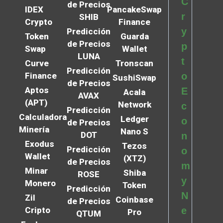
C
de Precios
IDEX
PancakeSwap
r
SHIB
Crypto
Finance
y
Predicción
Token
Guarda
de Precios
p
Swap
Wallet
LUNA
t
Curve
Tronscan
Predicción
Finance
o
SushiSwap
de Precios
Aptos
E
Acala
AVAX
(APT)
Network
c
Predicción
Calculadora
Ledger
o
de Precios
Minería
Nano S
DOT
n
Exodus
Tezos
Predicción
o
Wallet
(XTZ)
de Precios
m
Minar
Shiba
ROSE
y
Monero
Token
Predicción
N
Zil
Coinbase
de Precios
Cripto
e
Pro
QTUM