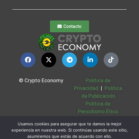
Contacto
© Crypto Economy
Política de
Privacidad
|
Política
de Publicación
Política de
Periodismo Ético
Política Cookies
|
Usamos cookies para asegurar que te damos la mejor
Bases Legales
|
experiencia en nuestra web. Si continúas usando este sitio,
Partners
|
Sobre
asumiremos que estás de acuerdo con ello.