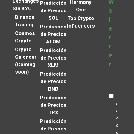
Exchanges
w
Harmony
Predicción
Sin KYC
One
s
de Precios
Binance
SOL
Top Crypto
l
Trading
Influencers
Predicción
e
Cosmos
de Precios
t
Crypto
ATOM
t
Crypto
Predicción
e
Calendar
de Precios
r
(Coming
XLM
soon)
Predicción
de Precios
BNB
Predicción
I
de Precios
a
TRX
c
Predicción
c
de Precios
e