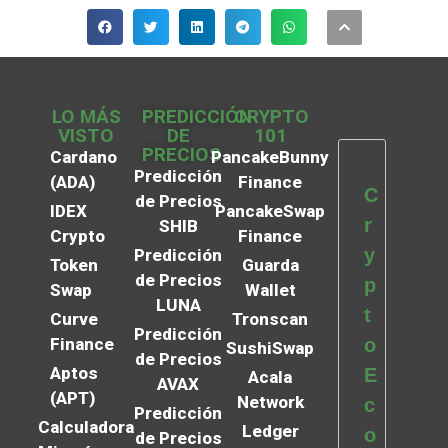
LO MÁS
PREDICCIÓN
CRYPTO
VISTO
DE
101
PRECIOS
Cardano
PancakeBunny
Predicción
(ADA)
Finance
C
de Precios
IDEX
PancakeSwap
r
SHIB
Crypto
Finance
y
Predicción
Token
Guarda
de Precios
p
Swap
Wallet
LUNA
t
Curve
Tronscan
Predicción
Finance
o
SushiSwap
de Precios
Aptos
E
Acala
AVAX
(APT)
Network
c
Predicción
Calculadora
Ledger
o
de Precios