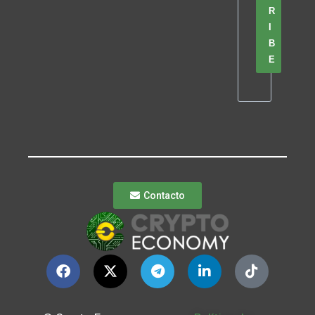
R
I
B
E
Contacto