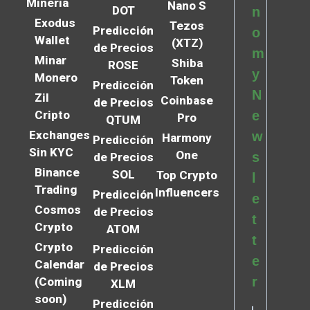
Minería
Nano S
DOT
n
Exodus
Tezos
Predicción
o
Wallet
(XTZ)
de Precios
m
Minar
Shiba
ROSE
y
Monero
Token
Predicción
N
Zil
Coinbase
de Precios
Cripto
e
Pro
QTUM
Exchanges
w
Harmony
Predicción
Sin KYC
One
s
de Precios
Binance
SOL
Top Crypto
l
Trading
Influencers
Predicción
e
Cosmos
de Precios
t
Crypto
ATOM
t
Crypto
Predicción
e
Calendar
de Precios
r
(Coming
XLM
soon)
Predicción