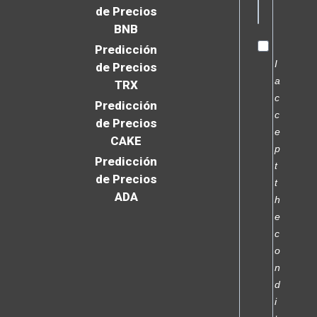
de Precios
BNB
Predicción
I
de Precios
a
TRX
c
Predicción
c
de Precios
e
CAKE
p
Predicción
t
de Precios
t
ADA
h
e
c
o
n
d
i