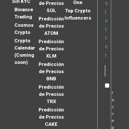
Sin KYC
One
s
de Precios
Binance
SOL
Top Crypto
l
Trading
Influencers
Predicción
e
Cosmos
de Precios
t
Crypto
ATOM
t
Crypto
Predicción
e
Calendar
de Precios
r
(Coming
XLM
soon)
Predicción
de Precios
BNB
Predicción
I
de Precios
a
TRX
c
Predicción
c
de Precios
e
CAKE
p