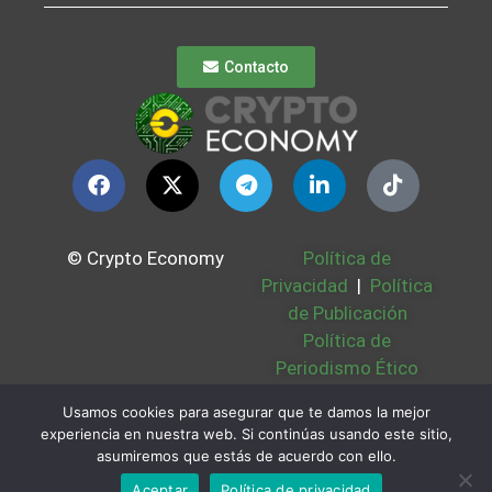
Contacto
© Crypto Economy
Política de
Privacidad
|
Política
de Publicación
Política de
Periodismo Ético
Política Cookies
|
Usamos cookies para asegurar que te damos la mejor
Bases Legales
|
experiencia en nuestra web. Si continúas usando este sitio,
Partners
|
Sobre
asumiremos que estás de acuerdo con ello.
Nosotros
Aceptar
Política de privacidad