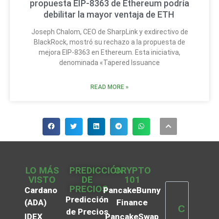
propuesta EIP-8363 de Ethereum podría
debilitar la mayor ventaja de ETH
Joseph Chalom, CEO de SharpLink y exdirectivo de
BlackRock, mostró su rechazo a la propuesta de
mejora EIP-8363 en Ethereum. Esta iniciativa,
denominada «Tapered Issuance
READ MORE »
LO MÁS
PREDICCIÓN
CRYPTO
VISTO
DE
101
PRECIOS
Cardano
PancakeBunny
Predicción
(ADA)
Finance
C
de Precios
IDEX
PancakeSwap