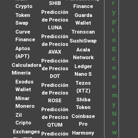
r
SHIB
Crypto
Finance
y
Predicción
Token
Guarda
de Precios
p
Swap
Wallet
LUNA
t
Curve
Tronscan
Predicción
Finance
o
SushiSwap
de Precios
Aptos
E
Acala
AVAX
(APT)
Network
c
Predicción
Calculadora
Ledger
o
de Precios
Minería
Nano S
DOT
n
Exodus
Tezos
Predicción
o
Wallet
(XTZ)
de Precios
m
Minar
Shiba
ROSE
y
Monero
Token
Predicción
N
Zil
Coinbase
de Precios
Cripto
e
Pro
QTUM
Exchanges
w
Harmony
Predicción