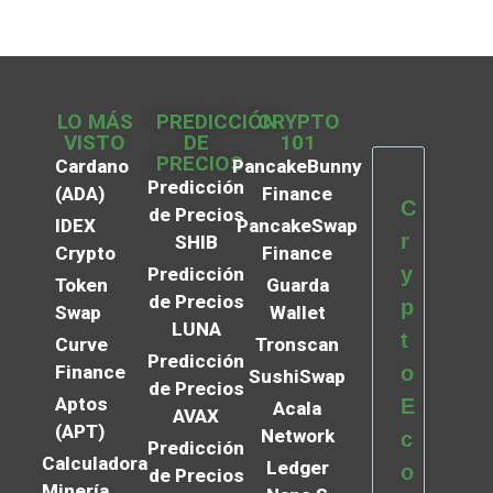
LO MÁS
PREDICCIÓN
CRYPTO
VISTO
DE
101
PRECIOS
Cardano
PancakeBunny
Predicción
(ADA)
Finance
C
de Precios
IDEX
PancakeSwap
r
SHIB
Crypto
Finance
y
Predicción
Token
Guarda
de Precios
p
Swap
Wallet
LUNA
t
Curve
Tronscan
Predicción
Finance
o
SushiSwap
de Precios
Aptos
E
Acala
AVAX
(APT)
Network
c
Predicción
Calculadora
Ledger
o
de Precios
Minería