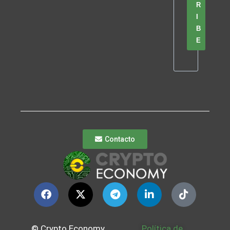
R
I
B
E
Contacto
© Crypto Economy
Política de