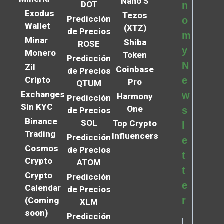
Nano S
DOT
n
Exodus
Tezos
Predicción
o
Wallet
(XTZ)
de Precios
m
Minar
Shiba
ROSE
y
Monero
Token
Predicción
N
Zil
Coinbase
de Precios
Cripto
e
Pro
QTUM
Exchanges
w
Harmony
Predicción
Sin KYC
One
s
de Precios
Binance
SOL
Top Crypto
l
Trading
Influencers
Predicción
e
Cosmos
de Precios
t
Crypto
ATOM
t
Crypto
Predicción
e
Calendar
de Precios
r
(Coming
XLM
soon)
Predicción