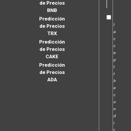
de Precios
BNB
Predicción
I
de Precios
a
TRX
c
Predicción
c
de Precios
e
CAKE
p
Predicción
t
de Precios
t
ADA
h
e
c
o
n
d
i
t