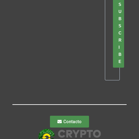
S
U
B
S
C
R
I
B
E
Contacto