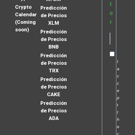
t
Crypto
Predicción
e
Calendar
de Precios
r
(Coming
XLM
soon)
Predicción
de Precios
BNB
Predicción
I
de Precios
a
TRX
c
Predicción
c
de Precios
e
CAKE
p
Predicción
t
de Precios
t
ADA
h
e
c