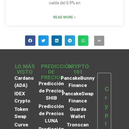
caída del 0.9% en
READ MORE »
LO MÁS
PREDICCIÓN
CRYPTO
VISTO
DE
101
PRECIOS
Cardano
PancakeBunny
Predicción
(ADA)
Finance
C
de Precios
IDEX
PancakeSwap
r
SHIB
Crypto
Finance
y
Predicción
Token
Guarda
de Precios
p
Swap
Wallet
LUNA
t
Curve
Tronscan