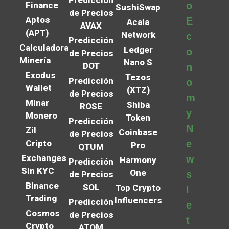
Predicción
Finance
o
SushiSwap
de Precios
Aptos
E
Acala
AVAX
(APT)
Network
c
Predicción
Calculadora
Ledger
o
de Precios
Minería
Nano S
DOT
n
Exodus
Tezos
Predicción
o
Wallet
(XTZ)
de Precios
m
Minar
Shiba
ROSE
y
Monero
Token
Predicción
N
Zil
Coinbase
de Precios
Cripto
e
Pro
QTUM
Exchanges
w
Harmony
Predicción
Sin KYC
One
s
de Precios
Binance
SOL
Top Crypto
l
Trading
Influencers
Predicción
e
Cosmos
de Precios
t
Crypto
ATOM