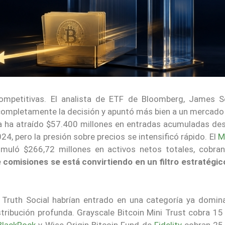
mpetitivas. El analista de ETF de Bloomberg, James Se
a completamente la decisión y apuntó más bien a un mercado
ía ha atraído $57.400 millones en entradas acumuladas de
, pero la presión sobre precios se intensificó rápido. El
M
umuló $266,72 millones en activos netos totales, cobra
comisiones se está convirtiendo en un filtro estratégic
 Truth Social habrían entrado en una categoría ya domin
tribución profunda. Grayscale Bitcoin Mini Trust cobra 15
BlackRock
y Wise Origin Bitcoin Fund de
Fidelity
cobran 25