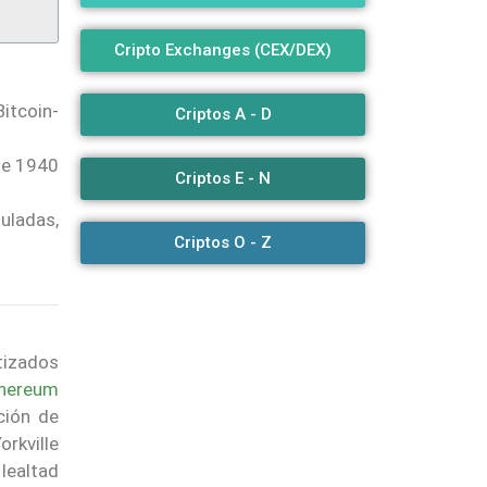
Cripto Exchanges (CEX/DEX)
itcoin-
Criptos A - D
 de 1940
Criptos E - N
uladas,
Criptos O - Z
tizados
hereum
ción de
rkville
lealtad