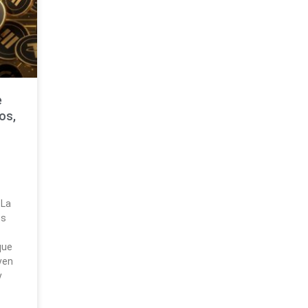
e
os,
 La
ns
que
yen
y