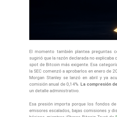
El momento también plantea preguntas co
sugirió que la razón declarada no explicab
spot de Bitcoin más exigente. Esa categor
la SEC comenzó a aprobarlos en enero de 2024
Morgan Stanley se lanzó en abril y ya ac
comisión anual de 0,14%.
La compresión de 
un detalle administrativo.
Esa presión importa porque los fondos de
emisores escalados, bajas comisiones y dis
básicos, mientras iShares Bitcoin Trust de