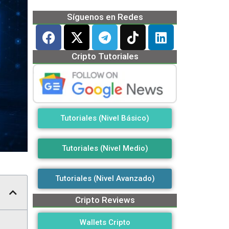
Síguenos en Redes
Cripto Tutoriales
Tutoriales (Nivel Básico)
Tutoriales (Nivel Medio)
Tutoriales (Nivel Avanzado)
Cripto Reviews
Wallets Cripto