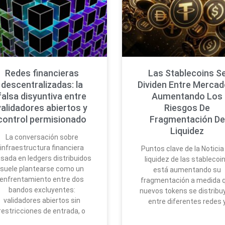
Redes financieras
Las Stablecoins S
descentralizadas: la
Dividen Entre Mercad
falsa disyuntiva entre
Aumentando Los
validadores abiertos y
Riesgos De
control permisionado
Fragmentación De
Liquidez
La conversación sobre
infraestructura financiera
Puntos clave de la Noticia
sada en ledgers distribuidos
liquidez de las stablecoi
suele plantearse como un
está aumentando su
enfrentamiento entre dos
fragmentación a medida 
bandos excluyentes:
nuevos tokens se distribu
validadores abiertos sin
entre diferentes redes 
restricciones de entrada, o