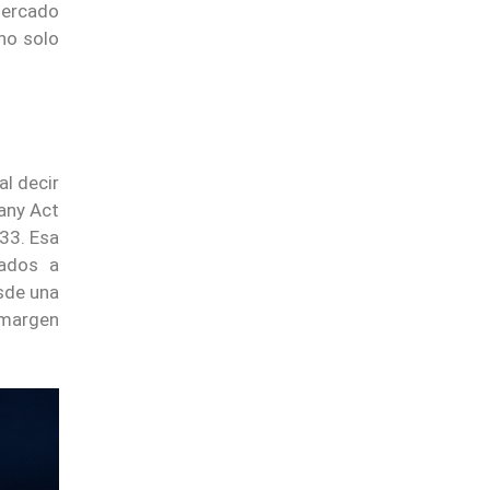
mercado
no solo
al decir
any Act
933. Esa
gados a
esde una
y margen