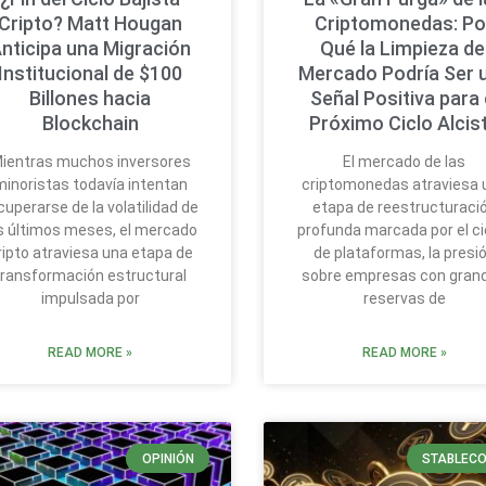
Cripto? Matt Hougan
Criptomonedas: Po
nticipa una Migración
Qué la Limpieza de
Institucional de $100
Mercado Podría Ser 
Billones hacia
Señal Positiva para 
Blockchain
Próximo Ciclo Alcis
ientras muchos inversores
El mercado de las
minoristas todavía intentan
criptomonedas atraviesa 
cuperarse de la volatilidad de
etapa de reestructuraci
s últimos meses, el mercado
profunda marcada por el ci
ripto atraviesa una etapa de
de plataformas, la presi
transformación estructural
sobre empresas con gran
impulsada por
reservas de
READ MORE »
READ MORE »
OPINIÓN
STABLECO