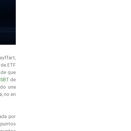
yffart,
 de ETF
sde que
SBT
de
ndo una
o
, no en
ada por
 puntos
 puntos