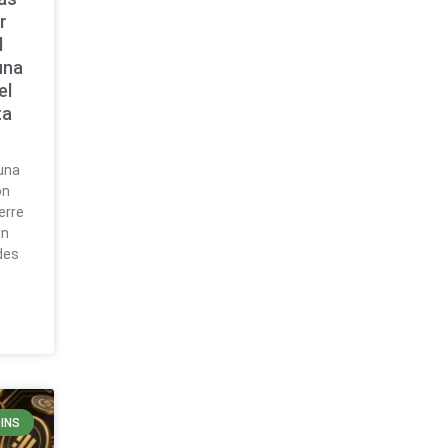
r
l
una
el
ta
una
ón
erre
ón
des
INS