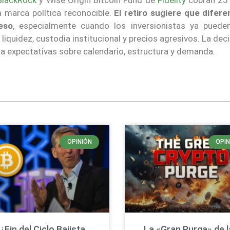
a marca política reconocible.
El retiro sugiere que difere
eso
, especialmente cuando los inversionistas ya pueden
liquidez, custodia institucional y precios agresivos. La dec
cia expectativas sobre calendario, estructura y demanda.
OPINIÓN
OPIN
¿Fin del Ciclo Bajista
La «Gran Purga» de 