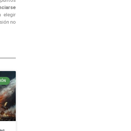
nciarse
 elegir
isión no
IÓN
las