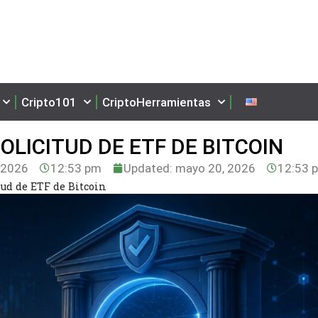
Cripto101
CriptoHerramientas
OLICITUD DE ETF DE BITCOIN
 2026
12:53 pm
Updated: mayo 20, 2026
12:53 
tud de ETF de Bitcoin