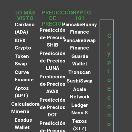
LO MÁS
PREDICCIÓN
CRYPTO
VISTO
DE
101
PRECIOS
Cardano
PancakeBunny
Predicción
(ADA)
Finance
C
de Precios
IDEX
PancakeSwap
r
SHIB
Crypto
Finance
y
Predicción
Token
Guarda
de Precios
p
Swap
Wallet
LUNA
t
Curve
Tronscan
Predicción
Finance
o
SushiSwap
de Precios
Aptos
E
Acala
AVAX
(APT)
Network
c
Predicción
Calculadora
Ledger
o
de Precios
Minería
Nano S
DOT
n
Exodus
Tezos
Predicción
o
Wallet
(XTZ)
de Precios