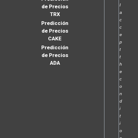
I
de Precios
a
TRX
c
Predicción
c
de Precios
e
CAKE
p
Predicción
t
de Precios
t
ADA
h
e
c
o
n
d
i
t
i
o