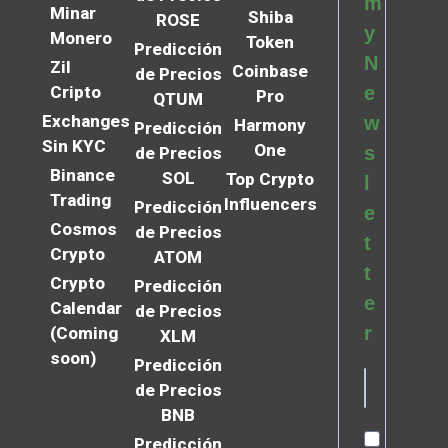
m
Minar
Shiba
ROSE
y
Monero
Token
Predicción
N
Zil
Coinbase
de Precios
Cripto
e
Pro
QTUM
Exchanges
w
Harmony
Predicción
Sin KYC
One
s
de Precios
Binance
SOL
Top Crypto
l
Trading
Influencers
Predicción
e
Cosmos
de Precios
t
Crypto
ATOM
t
Crypto
Predicción
e
Calendar
de Precios
r
(Coming
XLM
soon)
Predicción
de Precios
BNB
Predicción