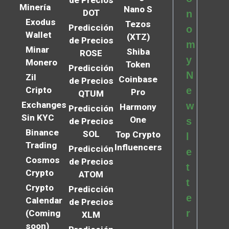
Minería
Nano S
DOT
n
Exodus
Tezos
Predicción
o
Wallet
(XTZ)
de Precios
m
Minar
Shiba
ROSE
y
Monero
Token
Predicción
N
Zil
Coinbase
de Precios
Cripto
e
Pro
QTUM
Exchanges
w
Harmony
Predicción
Sin KYC
One
s
de Precios
Binance
SOL
Top Crypto
l
Trading
Influencers
Predicción
e
Cosmos
de Precios
t
Crypto
ATOM
t
Crypto
Predicción
e
Calendar
de Precios
r
(Coming
XLM
soon)