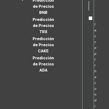
Predicción
de Precios
BNB
Predicción
I
de Precios
a
TRX
c
Predicción
c
de Precios
e
CAKE
p
Predicción
t
de Precios
t
ADA
h
e
c
o
n
d
i