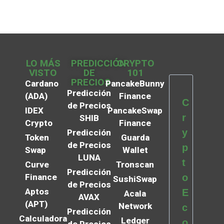
LO MÁS
PREDICCIÓN
CRYPTO
VISTO
DE
101
PRECIOS
Cardano
PancakeBunny
Predicción
(ADA)
Finance
C
de Precios
IDEX
PancakeSwap
r
SHIB
Crypto
Finance
y
Predicción
Token
Guarda
de Precios
p
Swap
Wallet
LUNA
t
Curve
Tronscan
Predicción
Finance
o
SushiSwap
de Precios
Aptos
E
Acala
AVAX
(APT)
Network
c
Predicción
Calculadora
Ledger
o
de Precios