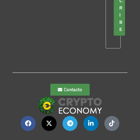
C
R
I
B
E
Contacto