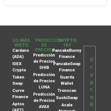
LO MÁS
PREDICCIÓN
CRYPTO
VISTO
DE
101
PRECIOS
Cardano
PancakeBunny
Predicción
(ADA)
Finance
C
de Precios
IDEX
PancakeSwap
r
SHIB
Crypto
Finance
y
Predicción
Token
Guarda
de Precios
p
Swap
Wallet
LUNA
t
Curve
Tronscan
Predicción
Finance
o
SushiSwap
de Precios
Aptos
E
Acala
AVAX
(APT)
Network