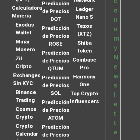
c
Predicción
Calculadora
Ledger
o
de Precios
Minería
Nano S
DOT
n
Exodus
Tezos
Predicción
o
Wallet
(XTZ)
de Precios
m
Minar
Shiba
ROSE
y
Monero
Token
Predicción
N
Zil
Coinbase
de Precios
Cripto
e
Pro
QTUM
Exchanges
w
Harmony
Predicción
Sin KYC
One
s
de Precios
Binance
SOL
Top Crypto
l
Trading
Influencers
Predicción
e
Cosmos
de Precios
t
Crypto
ATOM
t
Crypto
Predicción
e
Calendar
de Precios