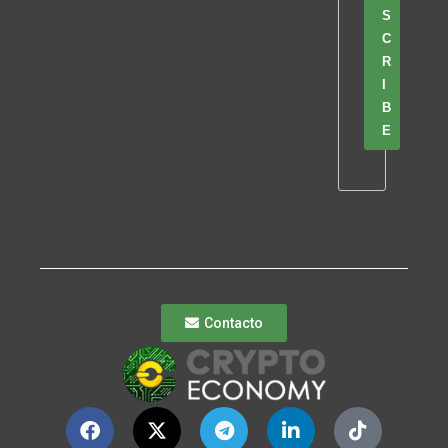
S
C
R
I
B
E
Contacto