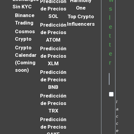
Harmony
Predicción
Sin KYC
One
s
de Precios
Binance
SOL
Top Crypto
l
Trading
Influencers
Predicción
e
Cosmos
de Precios
t
Crypto
ATOM
t
Crypto
Predicción
e
Calendar
de Precios
r
(Coming
XLM
soon)
Predicción
de Precios
BNB
Predicción
I
de Precios
a
TRX
c
Predicción
c
de Precios
e