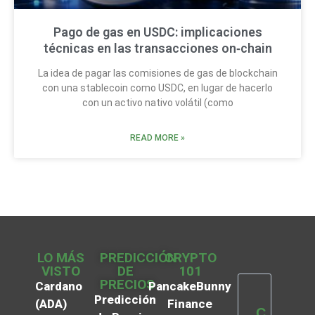
Pago de gas en USDC: implicaciones
técnicas en las transacciones on‑chain
La idea de pagar las comisiones de gas de blockchain
con una stablecoin como USDC, en lugar de hacerlo
con un activo nativo volátil (como
READ MORE »
LO MÁS
PREDICCIÓN
CRYPTO
VISTO
DE
101
PRECIOS
Cardano
PancakeBunny
Predicción
(ADA)
Finance
C