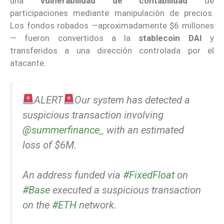
una
vulnerabilidad de contabilidad
de
participaciones mediante manipulación de precios.
Los fondos robados —aproximadamente $6 millones
— fueron convertidos a la
stablecoin
DAI
y
transferidos a una dirección controlada por el
atacante.
ALERT
Our system has detected a
suspicious transaction involving
@summerfinance_
with an estimated
loss of $6M.
An address funded via
#FixedFloat
on
#Base
executed a suspicious transaction
on the
#ETH
network.