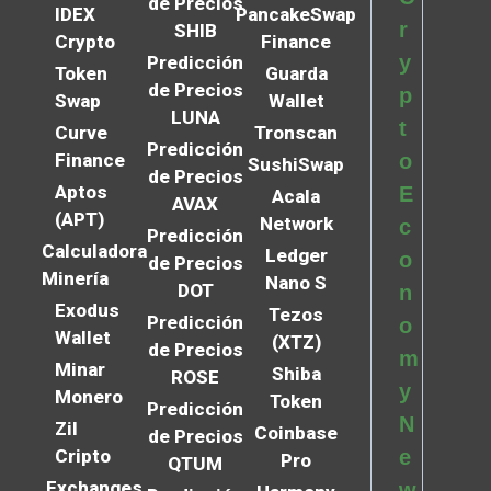
de Precios
IDEX
PancakeSwap
r
SHIB
Crypto
Finance
y
Predicción
Token
Guarda
de Precios
p
Swap
Wallet
LUNA
t
Curve
Tronscan
Predicción
Finance
o
SushiSwap
de Precios
Aptos
E
Acala
AVAX
(APT)
Network
c
Predicción
Calculadora
Ledger
o
de Precios
Minería
Nano S
DOT
n
Exodus
Tezos
Predicción
o
Wallet
(XTZ)
de Precios
m
Minar
Shiba
ROSE
y
Monero
Token
Predicción
N
Zil
Coinbase
de Precios
Cripto
e
Pro
QTUM
Exchanges
w