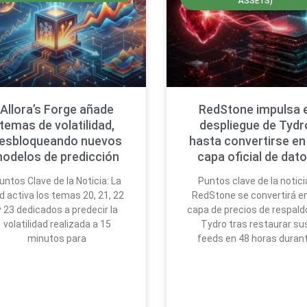
ASSETS)
Allora’s Forge añade
RedStone impulsa e
temas de volatilidad,
despliegue de Tydr
esbloqueando nuevos
hasta convertirse en
odelos de predicción
capa oficial de dat
untos Clave de la Noticia: La
Puntos clave de la notici
d activa los temas 20, 21, 22
RedStone se convertirá en
y 23 dedicados a predecir la
capa de precios de respald
volatilidad realizada a 15
Tydro tras restaurar su
minutos para
feeds en 48 horas duran