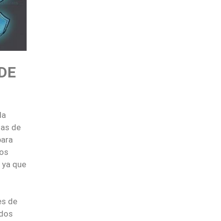
DE
la
mas de
para
ios
 ya que
es de
dos