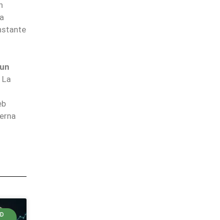
n
a
nstante
 un
. La
eb
terna
LD