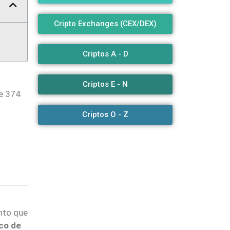
Cripto Exchanges (CEX/DEX)
Criptos A - D
Criptos E - N
de 374
Criptos O - Z
nto que
ico de