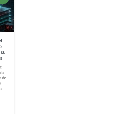
l
o
 su
os
a:
 la
o de
s
te