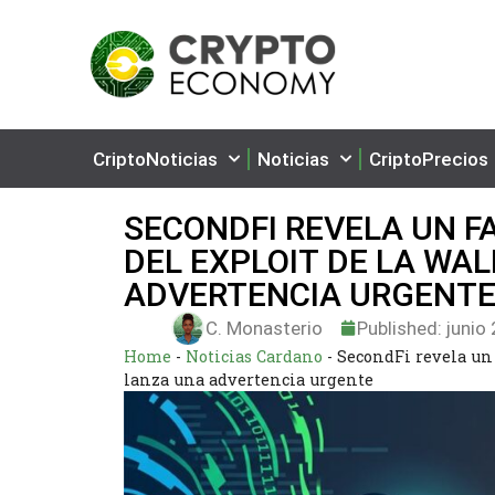
CriptoNoticias
Noticias
CriptoPrecios
SECONDFI REVELA UN F
DEL EXPLOIT DE LA WA
ADVERTENCIA URGENT
C. Monasterio
Published:
junio 
Home
-
Noticias Cardano
-
SecondFi revela un 
lanza una advertencia urgente