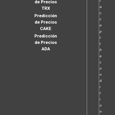
I
de Precios
a
TRX
c
Predicción
c
de Precios
e
CAKE
p
Predicción
t
de Precios
t
ADA
h
e
c
o
n
d
i
t
i
o
n