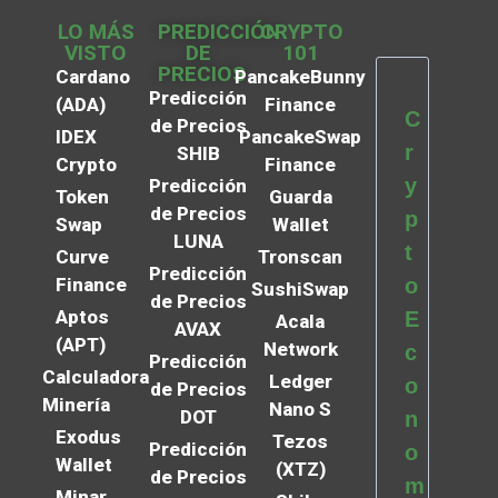
LO MÁS
PREDICCIÓN
CRYPTO
VISTO
DE
101
PRECIOS
Cardano
PancakeBunny
Predicción
(ADA)
Finance
C
de Precios
IDEX
PancakeSwap
r
SHIB
Crypto
Finance
y
Predicción
Token
Guarda
de Precios
p
Swap
Wallet
LUNA
t
Curve
Tronscan
Predicción
Finance
o
SushiSwap
de Precios
Aptos
E
Acala
AVAX
(APT)
Network
c
Predicción
Calculadora
Ledger
o
de Precios
Minería
Nano S
DOT
n
Exodus
Tezos
Predicción
o
Wallet
(XTZ)
de Precios
m
Minar