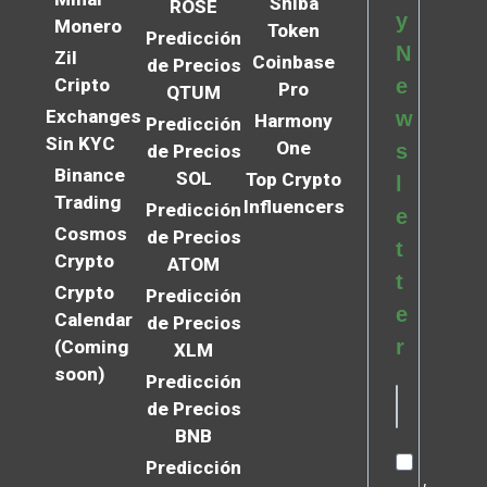
Shiba
ROSE
y
Monero
Token
Predicción
N
Zil
Coinbase
de Precios
Cripto
e
Pro
QTUM
Exchanges
w
Harmony
Predicción
Sin KYC
One
s
de Precios
Binance
SOL
Top Crypto
l
Trading
Influencers
Predicción
e
Cosmos
de Precios
t
Crypto
ATOM
t
Crypto
Predicción
e
Calendar
de Precios
r
(Coming
XLM
soon)
Predicción
de Precios
BNB
Predicción