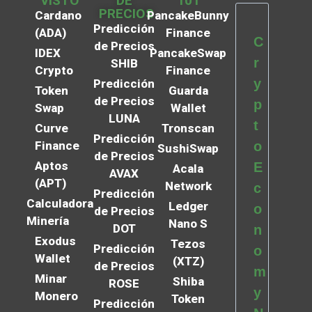
VISTO
DE
101
PRECIOS
Cardano
PancakeBunny
Predicción
(ADA)
Finance
C
de Precios
IDEX
PancakeSwap
r
SHIB
Crypto
Finance
y
Predicción
Token
Guarda
de Precios
p
Swap
Wallet
LUNA
t
Curve
Tronscan
Predicción
Finance
o
SushiSwap
de Precios
Aptos
E
Acala
AVAX
(APT)
Network
c
Predicción
Calculadora
Ledger
o
de Precios
Minería
Nano S
DOT
n
Exodus
Tezos
Predicción
o
Wallet
(XTZ)
de Precios
m
Minar
Shiba
ROSE
y
Monero
Token
Predicción