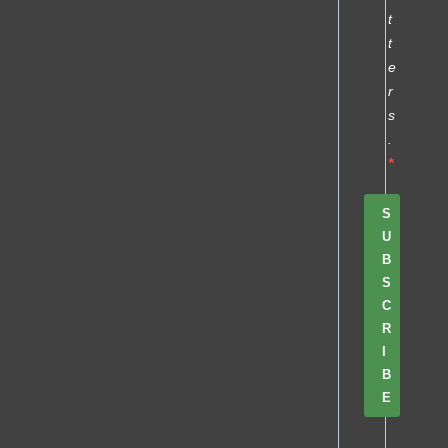
t
t
e
r
s
.
S
U
B
S
C
R
I
B
E