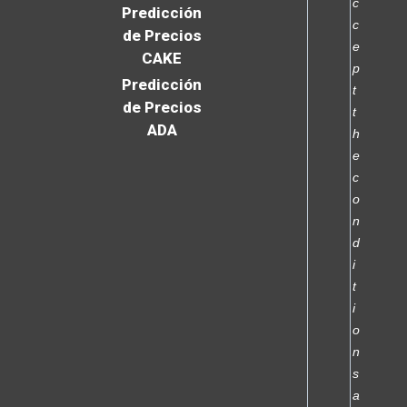
c
Predicción
c
de Precios
e
CAKE
p
Predicción
t
de Precios
t
ADA
h
e
c
o
n
d
i
t
i
o
n
s
a