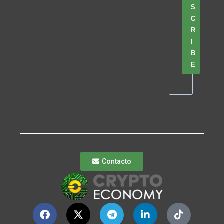
S
C
R
I
B
E
Contacto