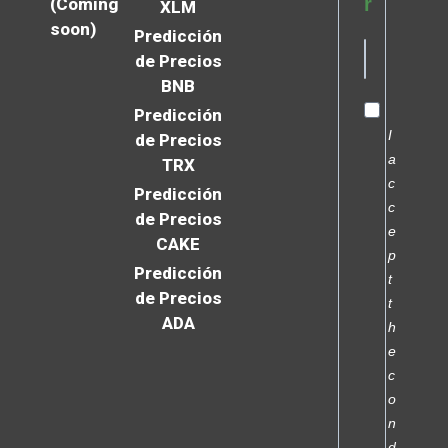
r
(Coming
XLM
soon)
Predicción
de Precios
BNB
Predicción
I
de Precios
a
TRX
c
Predicción
c
de Precios
e
CAKE
p
Predicción
t
de Precios
t
ADA
h
e
c
o
n
d