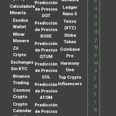
c
Predicción
Calculadora
Ledger
o
de Precios
Minería
Nano S
DOT
n
Exodus
Tezos
Predicción
o
Wallet
(XTZ)
de Precios
m
Minar
Shiba
ROSE
y
Monero
Token
Predicción
N
Zil
Coinbase
de Precios
Cripto
e
Pro
QTUM
Exchanges
w
Harmony
Predicción
Sin KYC
One
s
de Precios
Binance
SOL
Top Crypto
l
Trading
Influencers
Predicción
e
Cosmos
de Precios
t
Crypto
ATOM
t
Crypto
Predicción
e
Calendar
de Precios