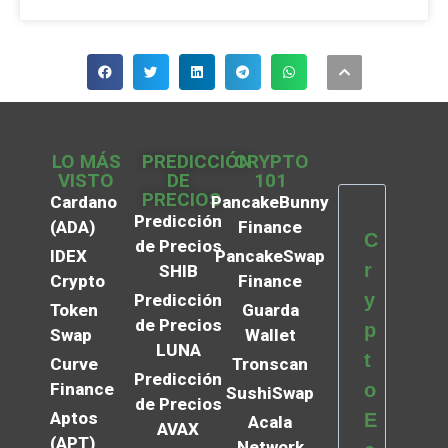
LO MÁS
PREDICCIÓN
CRYPTO
VISTO
DE
101
PRECIOS
Cardano
PancakeBunny
Predicción
(ADA)
Finance
C
de Precios
IDEX
PancakeSwap
r
SHIB
Crypto
Finance
y
Predicción
Token
Guarda
de Precios
p
Swap
Wallet
LUNA
t
Curve
Tronscan
Predicción
Finance
o
SushiSwap
de Precios
Aptos
E
Acala
AVAX
(APT)
Network