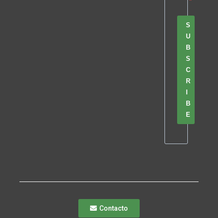
S
U
B
S
C
R
I
B
E
Contacto