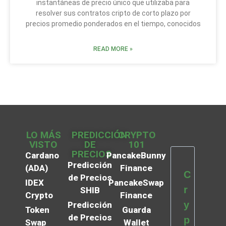
instantáneas de precio único que utilizaba para
resolver sus contratos cripto de corto plazo por
precios promedio ponderados en el tiempo, conocidos
READ MORE »
LO MÁS
PREDICCIÓN
CRYPTO
VISTO
DE
101
PRECIOS
Cardano
PancakeBunny
Predicción
(ADA)
Finance
C
de Precios
IDEX
PancakeSwap
r
SHIB
Crypto
Finance
y
Predicción
Token
Guarda
de Precios
p
Swap
Wallet