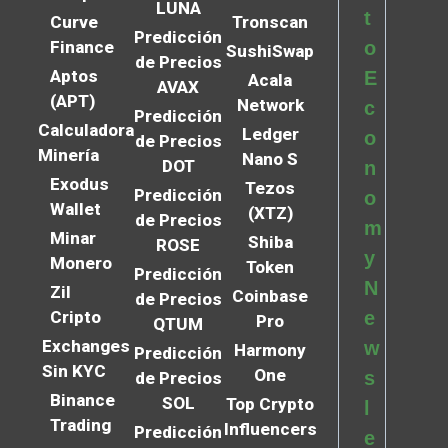
LUNA
t
Curve
Tronscan
Predicción
Finance
o
SushiSwap
de Precios
Aptos
E
Acala
AVAX
(APT)
Network
c
Predicción
Calculadora
Ledger
o
de Precios
Minería
Nano S
DOT
n
Exodus
Tezos
Predicción
o
Wallet
(XTZ)
de Precios
m
Minar
Shiba
ROSE
y
Monero
Token
Predicción
N
Zil
Coinbase
de Precios
Cripto
e
Pro
QTUM
Exchanges
w
Harmony
Predicción
Sin KYC
One
s
de Precios
Binance
SOL
Top Crypto
l
Trading
Influencers
Predicción
e