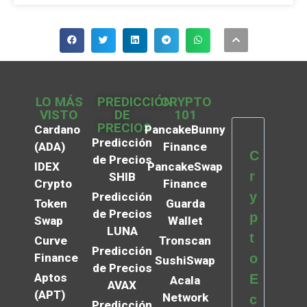
LO MÁS
PREDICCIÓN
CRYPTO
VISTO
DE
101
PRECIOS
Cardano
PancakeBunny
Predicción
(ADA)
Finance
C
de Precios
IDEX
PancakeSwap
r
SHIB
Crypto
Finance
y
Predicción
Token
Guarda
de Precios
p
Swap
Wallet
LUNA
t
Curve
Tronscan
Predicción
Finance
o
SushiSwap
de Precios
Aptos
E
Acala
AVAX
(APT)
Network
c
Predicción