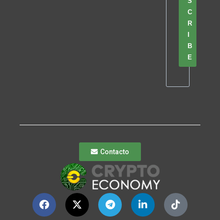
S
C
R
I
B
E
Contacto