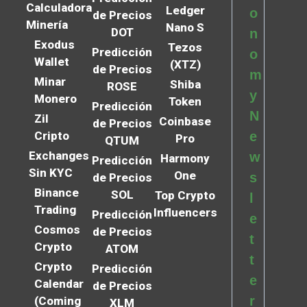
Calculadora
Ledger
o
de Precios
Minería
Nano S
DOT
n
Exodus
Tezos
Predicción
o
Wallet
(XTZ)
de Precios
m
Minar
Shiba
ROSE
y
Monero
Token
Predicción
N
Zil
Coinbase
de Precios
Cripto
e
Pro
QTUM
Exchanges
w
Harmony
Predicción
Sin KYC
One
s
de Precios
Binance
SOL
Top Crypto
l
Trading
Influencers
Predicción
e
Cosmos
de Precios
t
Crypto
ATOM
t
Crypto
Predicción
e
Calendar
de Precios
r
(Coming
XLM