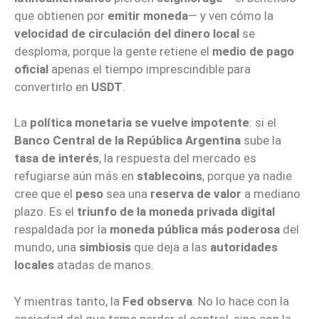
que obtienen por
emitir moneda
— y ven cómo la
velocidad de circulación del dinero local
se
desploma, porque la gente retiene el
medio de pago
oficial
apenas el tiempo imprescindible para
convertirlo en
USDT
.
La
política monetaria se vuelve impotente
: si el
Banco Central de la República Argentina
sube la
tasa de interés
, la respuesta del mercado es
refugiarse aún más en
stablecoins
, porque ya nadie
cree que el
peso
sea una
reserva de valor
a mediano
plazo. Es el
triunfo de la moneda privada digital
respaldada por la
moneda pública más poderosa
del
mundo, una
simbiosis
que deja a las
autoridades
locales
atadas de manos.
Y mientras tanto, la
Fed observa
. No lo hace con la
ansiedad del que teme perder el control, sino con la