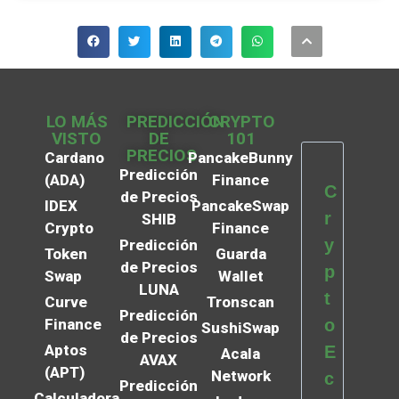
LO MÁS
PREDICCIÓN
CRYPTO
VISTO
DE
101
PRECIOS
Cardano
PancakeBunny
Predicción
(ADA)
Finance
C
de Precios
IDEX
PancakeSwap
r
SHIB
Crypto
Finance
y
Predicción
Token
Guarda
de Precios
p
Swap
Wallet
LUNA
t
Curve
Tronscan
Predicción
Finance
o
SushiSwap
de Precios
Aptos
E
Acala
AVAX
(APT)
Network
c
Predicción
Calculadora