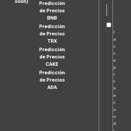
soon)
Predicción
de Precios
BNB
Predicción
I
de Precios
a
TRX
c
Predicción
c
de Precios
e
CAKE
p
Predicción
t
de Precios
t
ADA
h
e
c
o
n
d
i