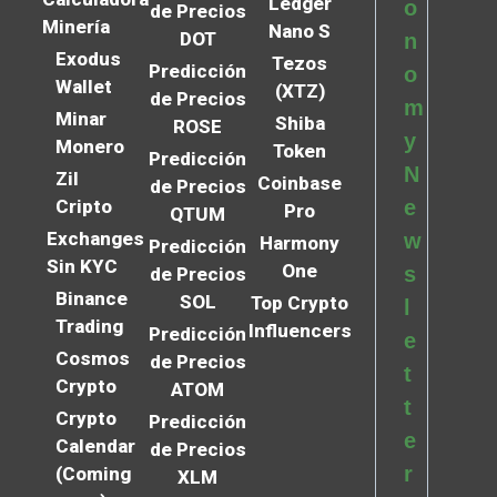
Ledger
o
de Precios
Minería
Nano S
DOT
n
Exodus
Tezos
Predicción
o
Wallet
(XTZ)
de Precios
m
Minar
Shiba
ROSE
y
Monero
Token
Predicción
N
Zil
Coinbase
de Precios
Cripto
e
Pro
QTUM
Exchanges
w
Harmony
Predicción
Sin KYC
One
s
de Precios
Binance
SOL
Top Crypto
l
Trading
Influencers
Predicción
e
Cosmos
de Precios
t
Crypto
ATOM
t
Crypto
Predicción
e
Calendar
de Precios
r
(Coming
XLM