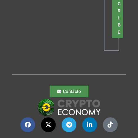
C
R
I
B
E
Contacto