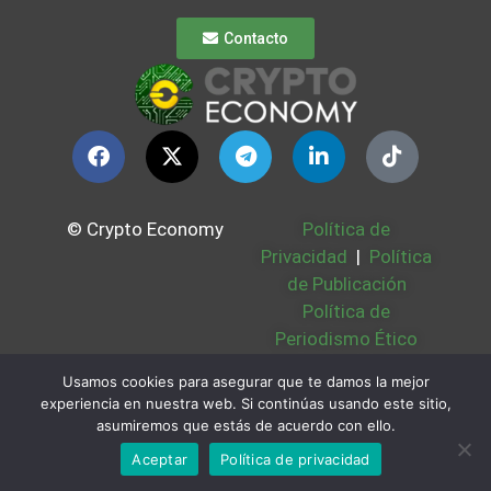
Contacto
© Crypto Economy
Política de
Privacidad
|
Política
de Publicación
Política de
Periodismo Ético
Política Cookies
|
Usamos cookies para asegurar que te damos la mejor
Bases Legales
|
experiencia en nuestra web. Si continúas usando este sitio,
Partners
|
Sobre
asumiremos que estás de acuerdo con ello.
Nosotros
Aceptar
Política de privacidad