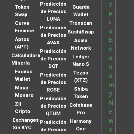
y
Predicción
Token
Guarda
de Precios
p
Swap
Wallet
LUNA
t
Curve
Tronscan
Predicción
Finance
o
SushiSwap
de Precios
Aptos
E
Acala
AVAX
(APT)
Network
c
Predicción
Calculadora
Ledger
o
de Precios
Minería
Nano S
DOT
n
Exodus
Tezos
Predicción
o
Wallet
(XTZ)
de Precios
m
Minar
Shiba
ROSE
y
Monero
Token
Predicción
N
Zil
Coinbase
de Precios
Cripto
e
Pro
QTUM
Exchanges
w
Harmony
Predicción
Sin KYC
One
s
de Precios