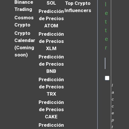
Binance
SOL
Top Crypto
l
Trading
Influencers
Predicción
e
Cosmos
de Precios
t
Crypto
ATOM
t
Crypto
Predicción
e
Calendar
de Precios
r
(Coming
XLM
soon)
Predicción
de Precios
BNB
Predicción
I
de Precios
a
TRX
c
Predicción
c
de Precios
e
CAKE
p
Predicción
t