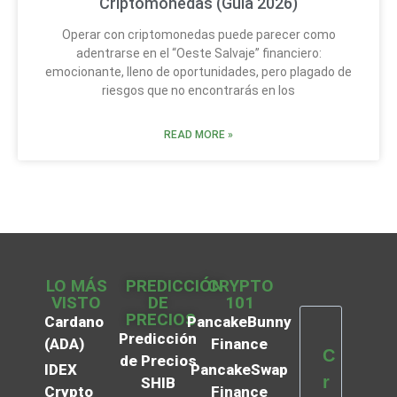
Criptomonedas (Guía 2026)
Operar con criptomonedas puede parecer como
adentrarse en el “Oeste Salvaje” financiero:
emocionante, lleno de oportunidades, pero plagado de
riesgos que no encontrarás en los
READ MORE »
LO MÁS
PREDICCIÓN
CRYPTO
VISTO
DE
101
PRECIOS
Cardano
PancakeBunny
Predicción
(ADA)
Finance
C
de Precios
IDEX
PancakeSwap
r
SHIB
Crypto
Finance