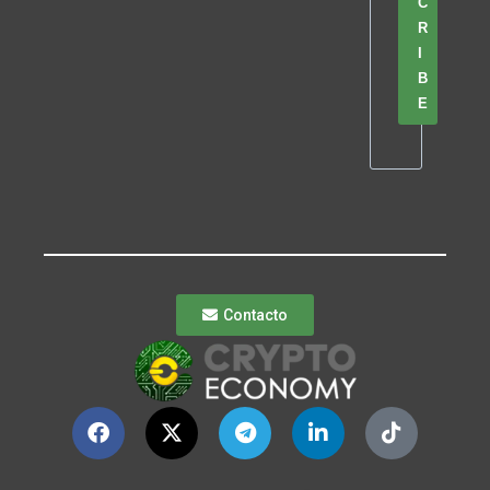
C
R
I
B
E
Contacto