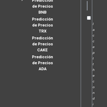
Predicción
de Precios
BNB
Predicción
I
de Precios
a
TRX
c
Predicción
c
de Precios
e
CAKE
p
Predicción
t
de Precios
t
ADA
h
e
c
o
n
d
i