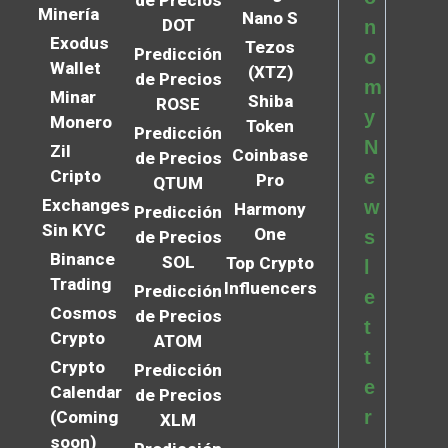
de Precios
Minería
Nano S
DOT
n
Exodus
Tezos
Predicción
o
Wallet
(XTZ)
de Precios
m
Minar
Shiba
ROSE
y
Monero
Token
Predicción
N
Zil
Coinbase
de Precios
Cripto
e
Pro
QTUM
Exchanges
w
Harmony
Predicción
Sin KYC
One
s
de Precios
Binance
SOL
Top Crypto
l
Trading
Influencers
Predicción
e
Cosmos
de Precios
t
Crypto
ATOM
t
Crypto
Predicción
e
Calendar
de Precios
r
(Coming
XLM
soon)