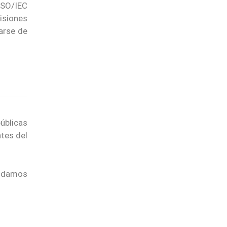
ISO/IEC
isiones
arse de
úblicas
ntes del
endamos