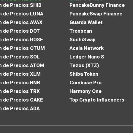
n de Precios SHIB
PancakeBunny Finance
n de Precios LUNA
PancakeSwap Finance
n de Precios AVAX
Guarda Wallet
n de Precios DOT
Tronscan
n de Precios ROSE
SushiSwap
n de Precios QTUM
Acala Network
n de Precios SOL
Ledger Nano S
n de Precios ATOM
Tezos (XTZ)
n de Precios XLM
Shiba Token
n de Precios BNB
Coinbase Pro
n de Precios TRX
Harmony One
n de Precios CAKE
Top Crypto Influencers
n de Precios ADA