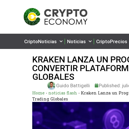
CriptoNoticias
Noticias
CriptoPrecios
KRAKEN LANZA UN PROG
CONVERTIR PLATAFORM
GLOBALES
Guido Battigelli
Published:
jul
Home
-
noticias flash
-
Kraken Lanza un Progr
Trading Globales