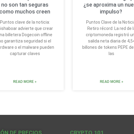
no son tan seguras
¿se aproxima un nu
como muchos creen
impulso?
Puntos clave de la noticia:
Puntos Clave de la Notici
ishaboar advierte que crear
Retiro récord: La red de l
na billetera Dogecoin offline
criptomoneda registró u
no garantiza seguridad si el
salida neta diaria de 4,5
rdware o el malware pueden
billones de tokens PEPE d
capturar claves
las
READ MORE »
READ MORE »
IÓN DE PRECIOS
CRYPTO 101