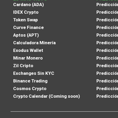
Cardano (ADA)
Predicció
IDEX Crypto
Predicció
Token Swap
Predicció
Curve Finance
Predicció
Aptos (APT)
Predicció
Calculadora Minería
Predicció
Exodus Wallet
Predicció
Minar Monero
Predicció
Zil Cripto
Predicció
Exchanges Sin KYC
Predicció
Binance Trading
Predicció
Cosmos Crypto
Predicció
Crypto Calendar (Coming soon)
Predicció