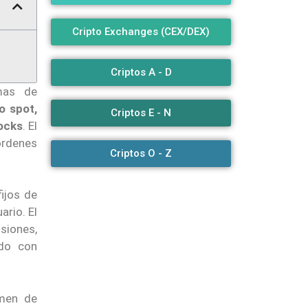
Cripto Exchanges (CEX/DEX)
Criptos A - D
rmas de
o spot,
Criptos E - N
ocks
. El
órdenes
Criptos O - Z
fijos de
ario. El
siones,
ado con
umen de