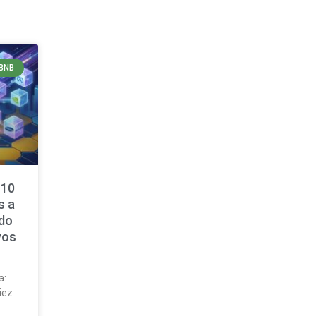
BNB
 10
s a
ndo
vos
a:
iez