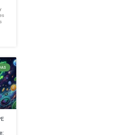
y
es
s
DAS
PE
e: