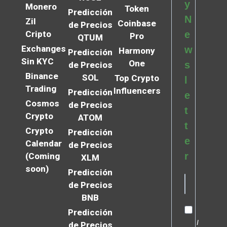
y
Monero
Token
Predicción
N
Zil
Coinbase
de Precios
Cripto
e
Pro
QTUM
Exchanges
w
Harmony
Predicción
Sin KYC
One
s
de Precios
Binance
SOL
Top Crypto
l
Trading
Influencers
Predicción
e
Cosmos
de Precios
t
Crypto
ATOM
t
Crypto
Predicción
e
Calendar
de Precios
r
(Coming
XLM
soon)
Predicción
de Precios
BNB
Predicción
I
de Precios