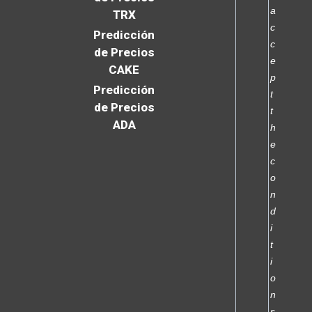
a
TRX
c
Predicción
c
de Precios
e
CAKE
p
Predicción
t
de Precios
t
ADA
h
e
c
o
n
d
i
t
i
o
n
s