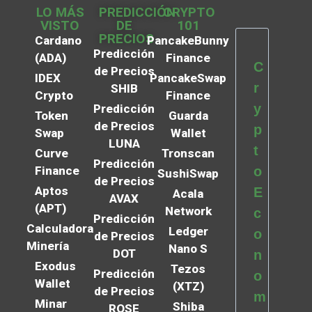
LO MÁS
PREDICCIÓN
CRYPTO
VISTO
DE
101
PRECIOS
Cardano
PancakeBunny
Predicción
(ADA)
Finance
C
de Precios
IDEX
PancakeSwap
r
SHIB
Crypto
Finance
y
Predicción
Token
Guarda
de Precios
p
Swap
Wallet
LUNA
t
Curve
Tronscan
Predicción
Finance
o
SushiSwap
de Precios
Aptos
E
Acala
AVAX
(APT)
Network
c
Predicción
Calculadora
Ledger
o
de Precios
Minería
Nano S
DOT
n
Exodus
Tezos
Predicción
o
Wallet
(XTZ)
de Precios
m
Minar
Shiba
ROSE