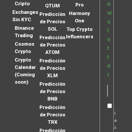
Cripto
e
Pro
QTUM
Exchanges
w
Harmony
Predicción
Sin KYC
One
s
de Precios
Binance
SOL
Top Crypto
l
Trading
Influencers
Predicción
e
Cosmos
de Precios
t
Crypto
ATOM
t
Crypto
Predicción
e
Calendar
de Precios
r
(Coming
XLM
soon)
Predicción
de Precios
BNB
Predicción
I
de Precios
a
TRX
c
Predicción