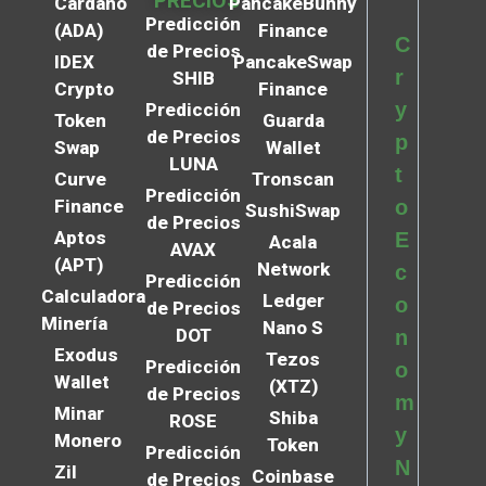
PRECIOS
Cardano
PancakeBunny
Predicción
(ADA)
Finance
C
de Precios
IDEX
PancakeSwap
r
SHIB
Crypto
Finance
y
Predicción
Token
Guarda
de Precios
p
Swap
Wallet
LUNA
t
Curve
Tronscan
Predicción
Finance
o
SushiSwap
de Precios
Aptos
E
Acala
AVAX
(APT)
Network
c
Predicción
Calculadora
Ledger
o
de Precios
Minería
Nano S
DOT
n
Exodus
Tezos
Predicción
o
Wallet
(XTZ)
de Precios
m
Minar
Shiba
ROSE
y
Monero
Token
Predicción
N
Zil
Coinbase
de Precios