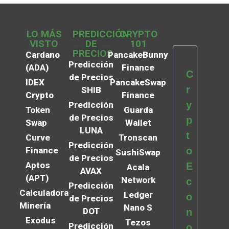
LO MÁS
PREDICCIÓN
CRYPTO
VISTO
DE
101
PRECIOS
Cardano
PancakeBunny
Predicción
(ADA)
Finance
C
de Precios
IDEX
PancakeSwap
r
SHIB
Crypto
Finance
y
Predicción
Token
Guarda
de Precios
p
Swap
Wallet
LUNA
t
Curve
Tronscan
Predicción
Finance
o
SushiSwap
de Precios
Aptos
E
Acala
AVAX
(APT)
Network
c
Predicción
Calculadora
Ledger
o
de Precios
Minería
Nano S
DOT
n
Exodus
Tezos
Predicción
o