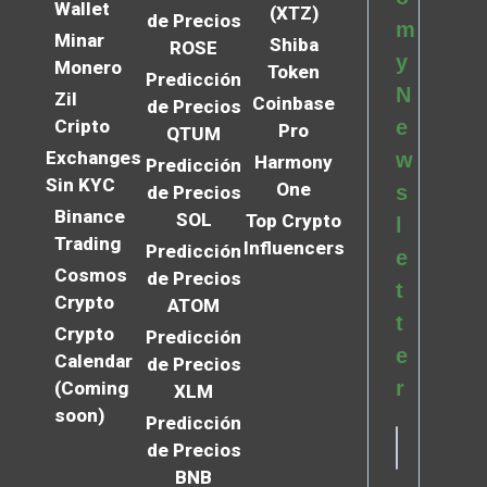
Wallet
(XTZ)
de Precios
m
Minar
Shiba
ROSE
y
Monero
Token
Predicción
N
Zil
Coinbase
de Precios
Cripto
e
Pro
QTUM
Exchanges
w
Harmony
Predicción
Sin KYC
One
s
de Precios
Binance
SOL
Top Crypto
l
Trading
Influencers
Predicción
e
Cosmos
de Precios
t
Crypto
ATOM
t
Crypto
Predicción
e
Calendar
de Precios
r
(Coming
XLM
soon)
Predicción
de Precios
BNB