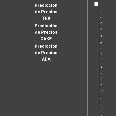
Predicción
I
de Precios
a
TRX
c
Predicción
c
de Precios
e
CAKE
p
Predicción
t
de Precios
t
ADA
h
e
c
o
n
d
i
t
i