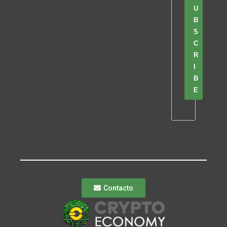
U
B
S
C
R
I
B
E
Contacto