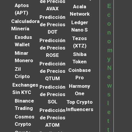
de Precios
Aptos
E
Acala
AVAX
(APT)
Network
c
Predicción
Calculadora
Ledger
o
de Precios
Minería
Nano S
DOT
n
Exodus
Tezos
Predicción
o
Wallet
(XTZ)
de Precios
m
Minar
Shiba
ROSE
y
Monero
Token
Predicción
N
Zil
Coinbase
de Precios
Cripto
e
Pro
QTUM
Exchanges
w
Harmony
Predicción
Sin KYC
One
s
de Precios
Binance
SOL
Top Crypto
l
Trading
Influencers
Predicción
e
Cosmos
de Precios
t
Crypto
ATOM
t