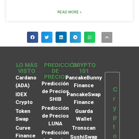
READ MORE »
LO MÁS
PREDICCIÓN
CRYPTO
VISTO
DE
101
PRECIOS
Cardano
PancakeBunny
Predicción
(ADA)
Finance
C
de Precios
IDEX
PancakeSwap
r
SHIB
Crypto
Finance
y
Predicción
Token
Guarda
de Precios
p
Swap
Wallet
LUNA
t
Curve
Tronscan
Predicción
Finance
o
SushiSwap