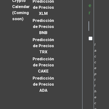
Crypto
Predicción
e
Calendar
de Precios
r
(Coming
XLM
soon)
Predicción
de Precios
BNB
Predicción
I
de Precios
a
TRX
c
Predicción
c
de Precios
e
CAKE
p
Predicción
t
de Precios
t
ADA
h
e
c
o