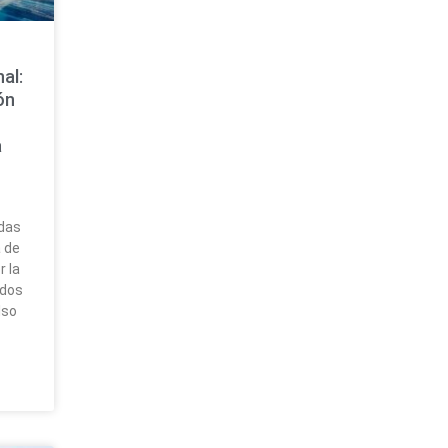
al:
ón
a
das
 de
 la
ados
lso