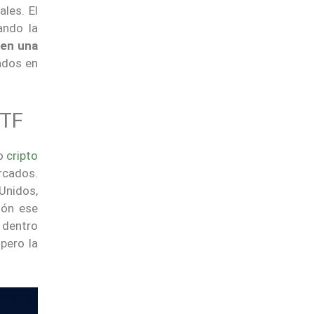
les. El
ando la
 en una
ados en
TF
so
cripto
rcados.
Unidos,
ión ese
 dentro
 pero la