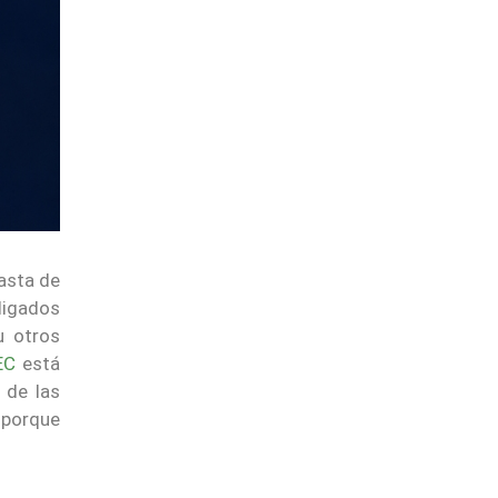
asta de
 ligados
u otros
EC
está
 de las
 porque
.