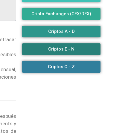
Cripto Exchanges (CEX/DEX)
Criptos A - D
etrasar
Criptos E - N
esibles
Criptos O - Z
ensual,
aciones
después
tments y
atos de