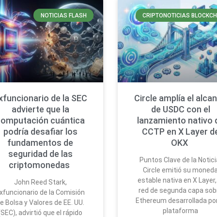
NOTICIAS FLASH
CRIPTONOTICIAS BLOCKCH
xfuncionario de la SEC
Circle amplía el alca
advierte que la
de USDC con el
computación cuántica
lanzamiento nativo 
podría desafiar los
CCTP en X Layer d
fundamentos de
OKX
seguridad de las
Puntos Clave de la Notici
criptomonedas
Circle emitió su moned
estable nativa en X Layer,
John Reed Stark,
red de segunda capa sob
xfuncionario de la Comisión
Ethereum desarrollada por
e Bolsa y Valores de EE. UU.
plataforma
(SEC), advirtió que el rápido