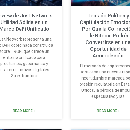
eview de Just Network:
Tensión Política y
Utilidad Sólida en un
Capitulación Emocion
Marco DeFi Unificado
Por Qué la Correcci
de Bitcoin Podría
ust Network representa una
Convertirse en un
d DeFi coordinada construida
Oportunidad de
sobre TRON, que ofrece un
Acumulación
entorno unificado para
préstamos, gobernanza y
El mercado de criptomone
estión de activos digitales.
atraviesa una nueva etapa
Su estructura
incertidumbre marcada por
presión regulatoria en Est
Unidos, la pérdida de impu
especulativo y las
READ MORE »
READ MORE »