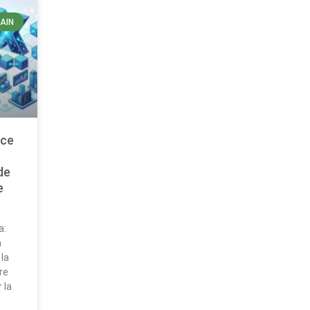
AIN
nce
de
e
a:
a
 la
re
 la