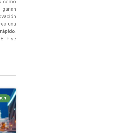
as como
s ganan
novación
rea una
 rápido
.
s ETF se
IÓN