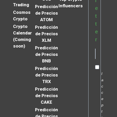
l
Trading
Influencers
Predicción
e
Cosmos
de Precios
t
Crypto
ATOM
t
Crypto
Predicción
e
Calendar
de Precios
r
(Coming
XLM
soon)
Predicción
de Precios
BNB
Predicción
I
de Precios
a
TRX
c
Predicción
c
de Precios
e
CAKE
p
Predicción
t
de Precios