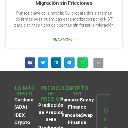
Migración sin Fricciones
Puntos clave de la noticia: Sui prepara dos sistemas
de firmas post-cuánticas estandarizados por el NIST
para distintos tipos de cuentas sin forzar la migración
READ MORE »
LO MÁS
PREDICCIÓN
CRYPTO
VISTO
DE
101
PRECIOS
Cardano
PancakeBunny
Predicción
(ADA)
Finance
C
de Precios
IDEX
PancakeSwap
r
SHIB
Crypto
Finance
y
Predicción