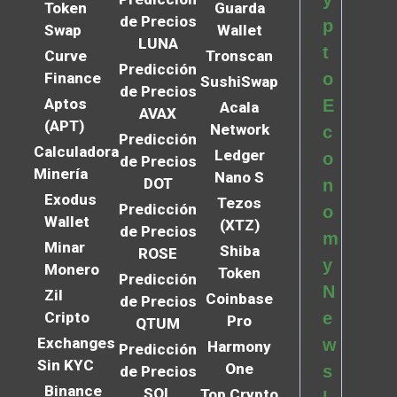
Token
Guarda
de Precios
p
Swap
Wallet
LUNA
t
Curve
Tronscan
Predicción
Finance
o
SushiSwap
de Precios
Aptos
E
Acala
AVAX
(APT)
Network
c
Predicción
Calculadora
Ledger
o
de Precios
Minería
Nano S
DOT
n
Exodus
Tezos
Predicción
o
Wallet
(XTZ)
de Precios
m
Minar
Shiba
ROSE
y
Monero
Token
Predicción
N
Zil
Coinbase
de Precios
Cripto
e
Pro
QTUM
Exchanges
w
Harmony
Predicción
Sin KYC
One
s
de Precios
Binance
SOL
Top Crypto