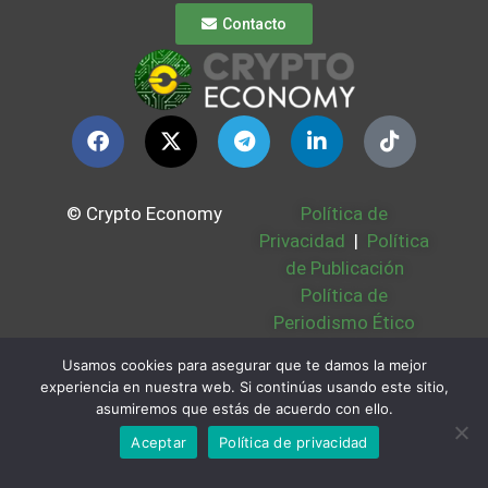
Contacto
© Crypto Economy
Política de
Privacidad
|
Política
de Publicación
Política de
Periodismo Ético
Política Cookies
|
Usamos cookies para asegurar que te damos la mejor
Bases Legales
|
experiencia en nuestra web. Si continúas usando este sitio,
Partners
|
Sobre
asumiremos que estás de acuerdo con ello.
Nosotros
Aceptar
Política de privacidad