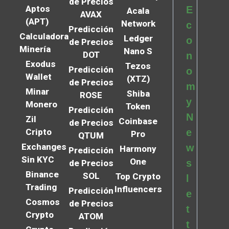
de Precios
Aptos
E
Acala
AVAX
(APT)
Network
c
Predicción
Calculadora
Ledger
o
de Precios
Minería
Nano S
DOT
n
Exodus
Tezos
Predicción
o
Wallet
(XTZ)
de Precios
m
Minar
Shiba
ROSE
y
Monero
Token
Predicción
N
Zil
Coinbase
de Precios
Cripto
e
Pro
QTUM
Exchanges
w
Harmony
Predicción
Sin KYC
One
s
de Precios
Binance
SOL
Top Crypto
l
Trading
Influencers
Predicción
e
Cosmos
de Precios
t
Crypto
ATOM
t