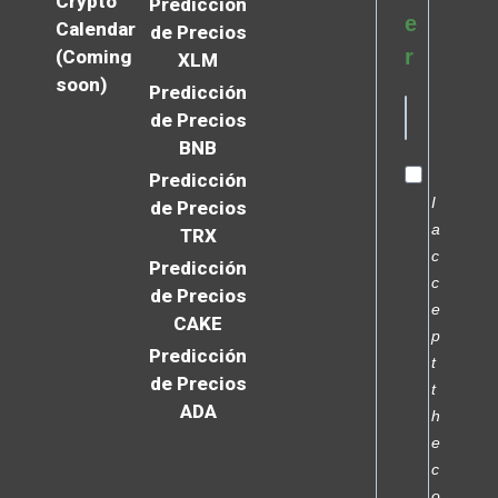
Crypto
Predicción
e
Calendar
de Precios
r
(Coming
XLM
soon)
Predicción
de Precios
BNB
Predicción
I
de Precios
a
TRX
c
Predicción
c
de Precios
e
CAKE
p
Predicción
t
de Precios
t
ADA
h
e
c
o