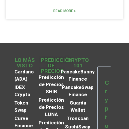
READ MORE »
LO MÁS
PREDICCIÓN
CRYPTO
VISTO
DE
101
PRECIOS
Cardano
PancakeBunny
Predicción
(ADA)
Finance
C
de Precios
IDEX
PancakeSwap
r
SHIB
Crypto
Finance
y
Predicción
Token
Guarda
de Precios
p
Swap
Wallet
LUNA
t
Curve
Tronscan
Predicción
Finance
o
SushiSwap