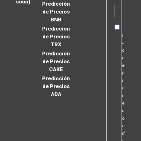
soon)
Predicción
de Precios
BNB
Predicción
I
de Precios
a
TRX
c
Predicción
c
de Precios
e
CAKE
p
Predicción
t
de Precios
t
ADA
h
e
c
o
n
d
i