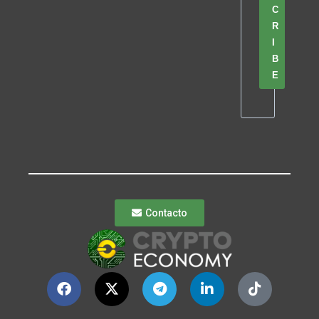
C
R
I
B
E
Contacto