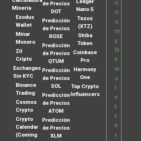
Calculadora
Ledger
o
de Precios
Minería
Nano S
DOT
n
Exodus
Tezos
Predicción
o
Wallet
(XTZ)
de Precios
m
Minar
Shiba
ROSE
y
Monero
Token
Predicción
N
Zil
Coinbase
de Precios
Cripto
e
Pro
QTUM
Exchanges
w
Harmony
Predicción
Sin KYC
One
s
de Precios
Binance
SOL
Top Crypto
l
Trading
Influencers
Predicción
e
Cosmos
de Precios
t
Crypto
ATOM
t
Crypto
Predicción
e
Calendar
de Precios
r
(Coming
XLM