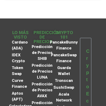
LO MÁS
PREDICCIÓN
CRYPTO
VISTO
DE
101
PRECIOS
Cardano
PancakeBunny
Predicción
(ADA)
Finance
C
de Precios
IDEX
PancakeSwap
r
SHIB
Crypto
Finance
y
Predicción
Token
Guarda
de Precios
p
Swap
Wallet
LUNA
t
Curve
Tronscan
Predicción
Finance
o
SushiSwap
de Precios
Aptos
E
Acala
AVAX
(APT)
Network
c
Predicción