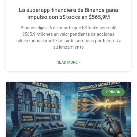
La superapp financiera de Binance gana
impulso con bStocks en $565,9M
Binance dijo el 6 de agosto que bStocks acumuló
$565,9 millones en valor pendiente de acciones
tokenizadas durante las siete semanas posteriores a
su lanzamiento
READ MORE »
OPINIÓN