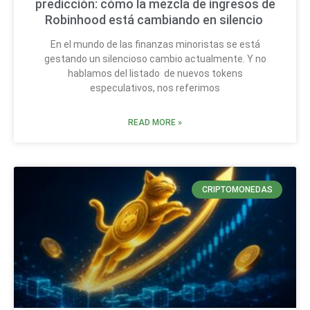
predicción: cómo la mezcla de ingresos de
Robinhood está cambiando en silencio
En el mundo de las finanzas minoristas se está
gestando un silencioso cambio actualmente. Y no
hablamos del listado de nuevos tokens
especulativos, nos referimos
READ MORE »
CRIPTOMONEDAS