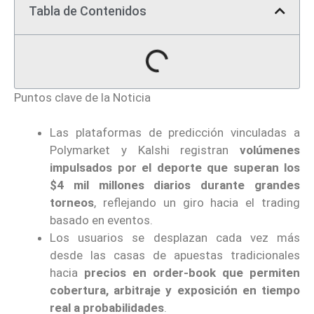
Tabla de Contenidos
Puntos clave de la Noticia
Las plataformas de predicción vinculadas a
Polymarket y Kalshi registran
volúmenes
impulsados por el deporte que superan los
$4 mil millones diarios durante grandes
torneos
, reflejando un giro hacia el trading
basado en eventos.
Los usuarios se desplazan cada vez más
desde las casas de apuestas tradicionales
hacia
precios en order-book que permiten
cobertura, arbitraje y exposición en tiempo
real a probabilidades
.