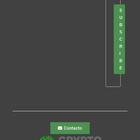
S
U
B
S
C
R
I
B
E
Contacto