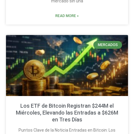
mercado sin una
READ MORE »
MERCADOS
Los ETF de Bitcoin Registran $244M el
Miércoles, Elevando las Entradas a $626M
en Tres Días
Puntos Clave de la Noticia Entradas en Bitcoin: Los