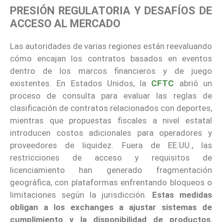
PRESIÓN REGULATORIA Y DESAFÍOS DE
ACCESO AL MERCADO
Las autoridades de varias regiones están reevaluando
cómo encajan los contratos basados en eventos
dentro de los marcos financieros y de juego
existentes. En Estados Unidos, la
CFTC
abrió un
proceso de consulta para evaluar las reglas de
clasificación de contratos relacionados con deportes,
mientras que propuestas fiscales a nivel estatal
introducen costos adicionales para operadores y
proveedores de liquidez. Fuera de EE.UU., las
restricciones de acceso y requisitos de
licenciamiento han generado fragmentación
geográfica, con plataformas enfrentando bloqueos o
limitaciones según la jurisdicción.
Estas medidas
obligan a los exchanges a ajustar sistemas de
cumplimiento y la disponibilidad de productos
,