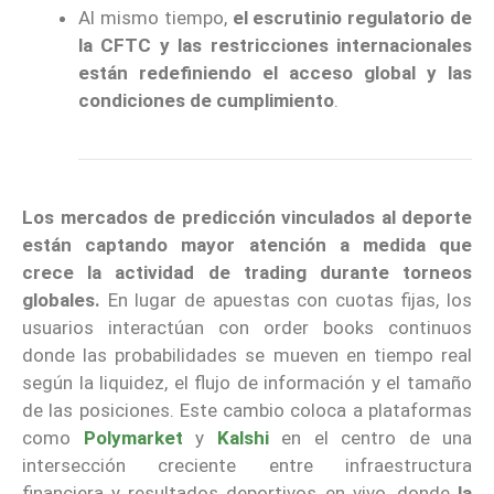
Al mismo tiempo,
el escrutinio regulatorio de
la CFTC y las restricciones internacionales
están redefiniendo el acceso global y las
condiciones de cumplimiento
.
Los mercados de predicción vinculados al deporte
están captando mayor atención a medida que
crece la actividad de trading durante torneos
globales.
En lugar de apuestas con cuotas fijas, los
usuarios interactúan con order books continuos
donde las probabilidades se mueven en tiempo real
según la liquidez, el flujo de información y el tamaño
de las posiciones. Este cambio coloca a plataformas
como
Polymarket
y
Kalshi
en el centro de una
intersección creciente entre infraestructura
financiera y resultados deportivos en vivo, donde
la