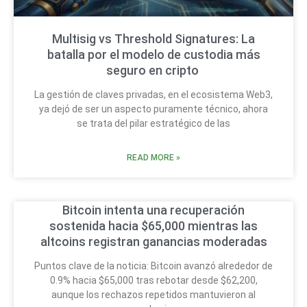
Multisig vs Threshold Signatures: La
batalla por el modelo de custodia más
seguro en cripto
La gestión de claves privadas, en el ecosistema Web3,
ya dejó de ser un aspecto puramente técnico, ahora
se trata del pilar estratégico de las
READ MORE »
Bitcoin intenta una recuperación
sostenida hacia $65,000 mientras las
altcoins registran ganancias moderadas
Puntos clave de la noticia: Bitcoin avanzó alrededor de
0.9% hacia $65,000 tras rebotar desde $62,200,
aunque los rechazos repetidos mantuvieron al