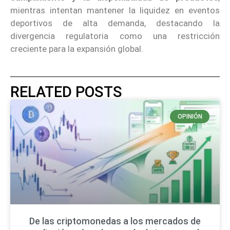
mientras intentan mantener la liquidez en eventos
deportivos de alta demanda, destacando la
divergencia regulatoria como una restricción
creciente para la expansión global.
RELATED POSTS
OPINIÓN
De las criptomonedas a los mercados de