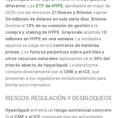
diferente
. Los
ETF de HYPE
, aprobados en mayo de
2026 con las emisoras
21Shares y Bitwise
, captan
54 millones de dólares en solo siete días
.
Bitwise
destina el
10% de su comisión de gestión
a la
compra y staking de HYPE
.
Grayscale
acumula
10
millones en HYPE en una semana
. La verdadera
apuesta se juega en los
contratos de materias
primas
. Los
futuros perpetuos sobre petróleo y
otros recursos naturales
representan ya el
30% del
interés abierto de Hyperliquid
. La plataforma
compite directamente con el
CME y el ICE
, que
presionan a los reguladores estadounidenses para
limitar esos mercados.
RIESGOS: REGULACIÓN Y DESBLOQUEOS
Hyperliquid
enfrenta un
riesgo existencial concreto
.
Si el
CME y el ICE
consiguen que las autoridades