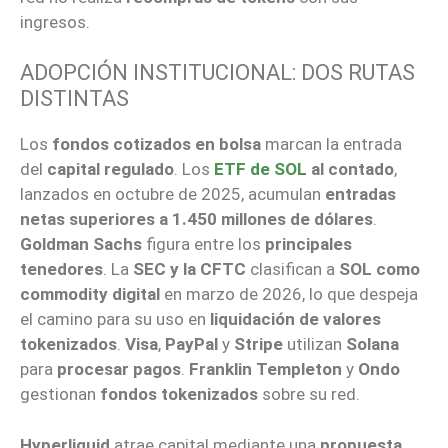
ingresos.
ADOPCIÓN INSTITUCIONAL: DOS RUTAS
DISTINTAS
Los
fondos cotizados en bolsa
marcan la entrada
del
capital regulado
. Los
ETF de SOL
al contado
,
lanzados en octubre de 2025, acumulan
entradas
netas superiores a 1.450 millones de dólares
.
Goldman Sachs
figura entre los
principales
tenedores
. La
SEC y la CFTC
clasifican a
SOL como
commodity digital
en marzo de 2026, lo que despeja
el camino para su uso en
liquidación de valores
tokenizados
.
Visa
,
PayPal
y
Stripe
utilizan
Solana
para
procesar pagos
.
Franklin Templeton
y
Ondo
gestionan
fondos tokenizados
sobre su red.
Hyperliquid
atrae capital mediante una
propuesta