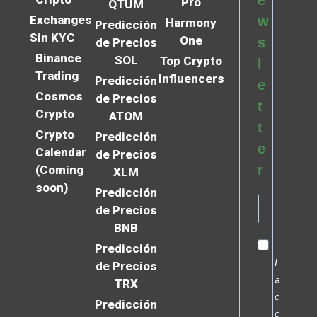
e
Pro
QTUM
Exchanges
w
Harmony
Predicción
Sin KYC
One
s
de Precios
Binance
SOL
Top Crypto
l
Trading
Influencers
Predicción
e
Cosmos
de Precios
t
Crypto
ATOM
t
Crypto
Predicción
e
Calendar
de Precios
r
(Coming
XLM
soon)
Predicción
de Precios
BNB
Predicción
I
de Precios
a
TRX
c
Predicción
c