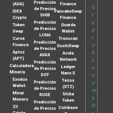
Predicción
(ADA)
Finance
C
de Precios
IDEX
PancakeSwap
r
SHIB
Crypto
Finance
y
Predicción
Token
Guarda
de Precios
p
Swap
Wallet
LUNA
t
Curve
Tronscan
Predicción
Finance
o
SushiSwap
de Precios
Aptos
E
Acala
AVAX
(APT)
Network
c
Predicción
Calculadora
Ledger
o
de Precios
Minería
Nano S
DOT
n
Exodus
Tezos
Predicción
o
Wallet
(XTZ)
de Precios
m
Minar
Shiba
ROSE
y
Monero
Token
Predicción
N
Zil
Coinbase
de Precios
Cripto