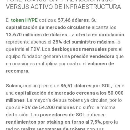
VERSUS ACTIVO DE INFRAESTRUCTURA
El
token HYPE
cotiza a
57,46 dólares
. Su
capitalización de mercado circulante
alcanza los
13.670 millones de dólares
. La
oferta en circulación
representa apenas el
25% del suministro máximo
, lo
que infla el
FDV
. Los
desbloqueos mensuales
para el
equipo fundador generan una
presión vendedora
que
en ocasiones multiplica por cuatro el
volumen de
recompra
.
Solana
, con un precio de
86,51 dólares por SOL
, tiene
una
capitalización de mercado cercana a los 50.000
millones
. La mayoría de sus tokens ya circulan, por lo
que su
FDV de 54.200 millones
no sufre la misma
distorsión. Los
poseedores de SOL
obtienen
rendimientos por staking en torno al 7,5%
, pero la
red no realiza
recompras de tokens
con sus