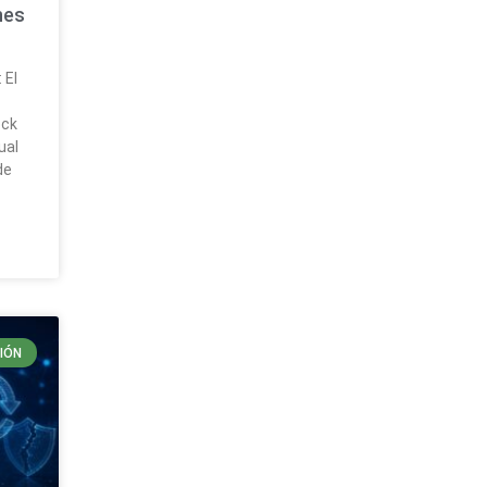
nes
 El
ock
ual
de
IÓN