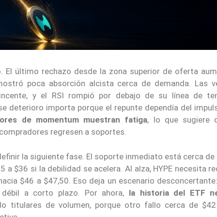
. El último rechazo desde la zona superior de oferta aum
mostró poca absorción alcista cerca de demanda. Las v
incente, y el RSI rompió por debajo de su línea de te
se deterioro importa porque el repunte dependía del impuls
adores de momentum muestran fatiga
, lo que sugiere 
 compradores regresen a soportes.
definir la siguiente fase. El soporte inmediato está cerca de
a $36 si la debilidad se acelera. Al alza, HYPE necesita r
hacia $46 a $47,50. Eso deja un escenario desconcertante
s débil a corto plazo. Por ahora,
la historia del ETF n
lo titulares de volumen, porque otro fallo cerca de $42
ctiva.