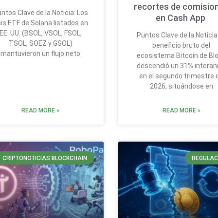
recortes de comisio
ntos Clave de la Noticia: Los
en Cash App
is ETF de Solana listados en
EE. UU. (BSOL, VSOL, FSOL,
Puntos Clave de la Noticia:
TSOL, SOEZ y GSOL)
beneficio bruto del
mantuvieron un flujo neto
ecosistema Bitcoin de Bl
descendió un 31% interan
en el segundo trimestre 
2026, situándose en
READ MORE »
READ MORE »
CRIPTONOTICIAS BLOCKCHAIN
REGULAC