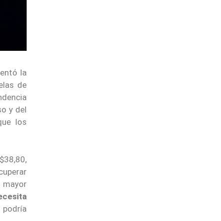
entó la
elas de
ndencia
o y del
que los
 $38,80,
ecuperar
: mayor
ecesita
 podría