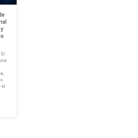
de
nal
 y
es
 El
 una
a,
es
 el