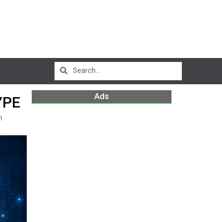
Ads
YPE
m