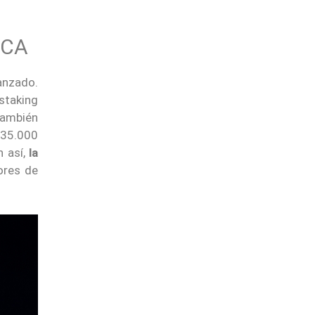
ICA
anzado.
staking
también
$35.000
n así,
la
ores de