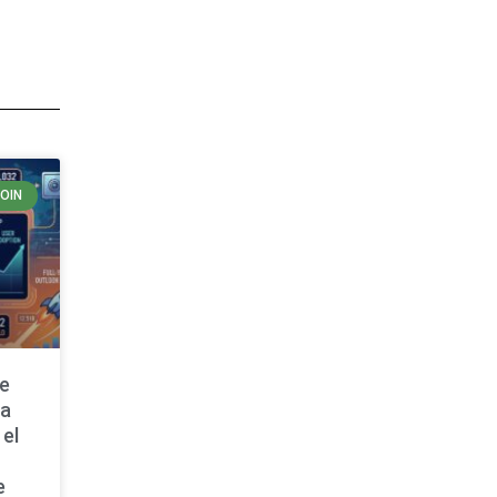
COIN
de
ta
 el
e