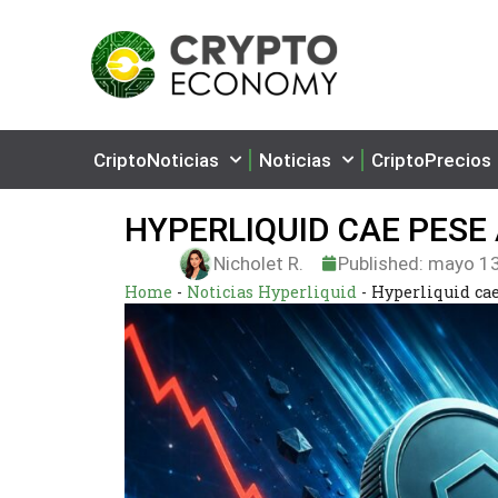
CriptoNoticias
Noticias
CriptoPrecios
HYPERLIQUID CAE PESE 
Nicholet R.
Published:
mayo 13
Home
-
Noticias Hyperliquid
-
Hyperliquid cae