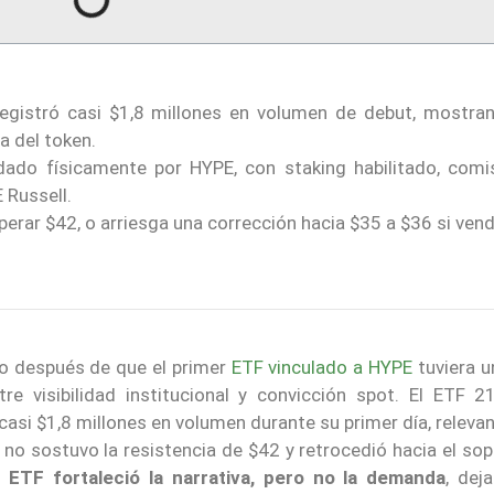
egistró casi $1,8 millones en volumen de debut, mostra
a del token.
ado físicamente por HYPE, con staking habilitado, comi
 Russell.
erar $42, o arriesga una corrección hacia $35 a $36 si ven
uso después de que el primer
ETF vinculado a HYPE
tuviera u
re visibilidad institucional y convicción spot. El ETF 2
asi $1,8 millones en volumen durante su primer día, releva
no sostuvo la resistencia de $42 y retrocedió hacia el so
 ETF fortaleció la narrativa, pero no la demanda
, dej