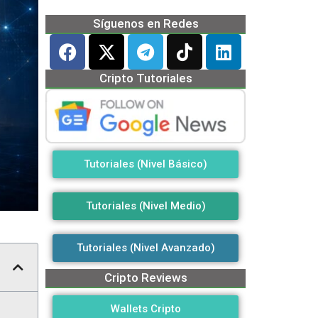
Síguenos en Redes
Cripto Tutoriales
Tutoriales (Nivel Básico)
Tutoriales (Nivel Medio)
Tutoriales (Nivel Avanzado)
Cripto Reviews
Wallets Cripto