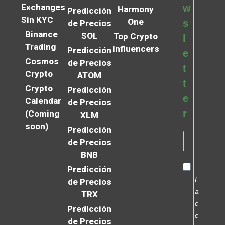
Exchanges
w
Harmony
Predicción
Sin KYC
One
s
de Precios
Binance
SOL
Top Crypto
l
Trading
Influencers
Predicción
e
Cosmos
de Precios
t
Crypto
ATOM
t
Crypto
Predicción
e
Calendar
de Precios
r
(Coming
XLM
soon)
Predicción
de Precios
BNB
Predicción
I
de Precios
a
TRX
c
Predicción
c
de Precios