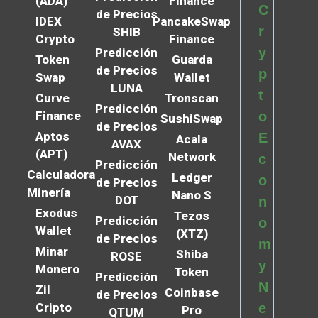
(ADA)
Finance
C
de Precios
IDEX
PancakeSwap
r
SHIB
Crypto
Finance
y
Predicción
Token
Guarda
de Precios
p
Swap
Wallet
LUNA
t
Curve
Tronscan
Predicción
Finance
o
SushiSwap
de Precios
Aptos
E
Acala
AVAX
(APT)
Network
c
Predicción
Calculadora
Ledger
o
de Precios
Minería
Nano S
DOT
n
Exodus
Tezos
Predicción
o
Wallet
(XTZ)
de Precios
m
Minar
Shiba
ROSE
y
Monero
Token
Predicción
N
Zil
Coinbase
de Precios
Cripto
e
Pro
QTUM