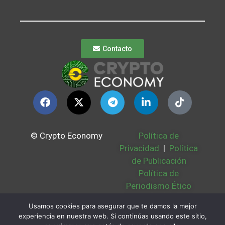
Contacto
© Crypto Economy
Política de
Privacidad
|
Política
de Publicación
Política de
Periodismo Ético
Política Cookies
|
Usamos cookies para asegurar que te damos la mejor
Bases Legales
|
experiencia en nuestra web. Si continúas usando este sitio,
Partners
|
Sobre