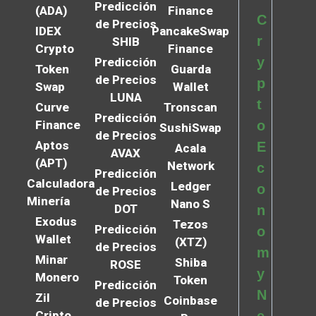
Predicción
(ADA)
Finance
C
de Precios
IDEX
PancakeSwap
r
SHIB
Crypto
Finance
y
Predicción
Token
Guarda
de Precios
p
Swap
Wallet
LUNA
t
Curve
Tronscan
Predicción
Finance
o
SushiSwap
de Precios
Aptos
E
Acala
AVAX
(APT)
Network
c
Predicción
Calculadora
Ledger
o
de Precios
Minería
Nano S
DOT
n
Exodus
Tezos
Predicción
o
Wallet
(XTZ)
de Precios
m
Minar
Shiba
ROSE
y
Monero
Token
Predicción
N
Zil
Coinbase
de Precios
Cripto
e