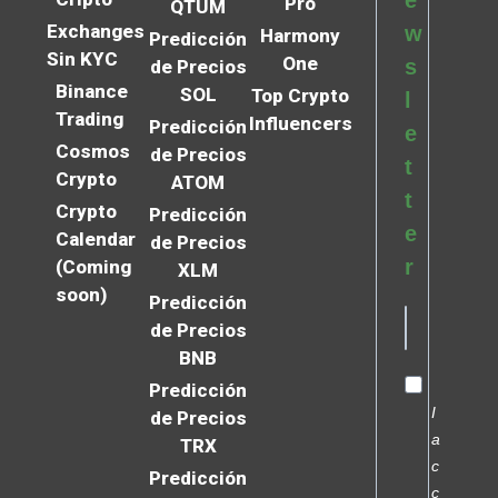
Pro
QTUM
Exchanges
w
Harmony
Predicción
Sin KYC
One
s
de Precios
Binance
SOL
Top Crypto
l
Trading
Influencers
Predicción
e
Cosmos
de Precios
t
Crypto
ATOM
t
Crypto
Predicción
e
Calendar
de Precios
r
(Coming
XLM
soon)
Predicción
de Precios
BNB
Predicción
I
de Precios
a
TRX
c
Predicción
c